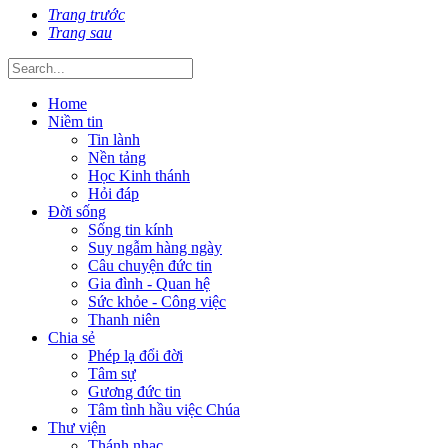
Trang trước
Trang sau
Home
Niềm tin
Tin lành
Nền tảng
Học Kinh thánh
Hỏi đáp
Đời sống
Sống tin kính
Suy ngẫm hàng ngày
Câu chuyện đức tin
Gia đình - Quan hệ
Sức khỏe - Công việc
Thanh niên
Chia sẻ
Phép lạ đổi đời
Tâm sự
Gương đức tin
Tâm tình hầu việc Chúa
Thư viện
Thánh nhạc