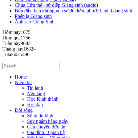
Chúa Cứu thế - sứ điệp Giáng sinh (audio)
Bốn điều bạn không nên sợ để được phước hạnh Giáng sinh
Phép lạ Giáng sinh
Ánh sao Giáng Sinh
Hôm nay
1675
Hôm qua
1756
Tuần này
9683
Tháng này
16824
Total
6025490
Home
Niềm tin
Tin lành
Nền tảng
Học Kinh thánh
Hỏi đáp
Đời sống
Sống tin kính
Suy ngẫm hàng ngày
Câu chuyện đức tin
Gia đình - Quan hệ
Sức khỏe - Công việc