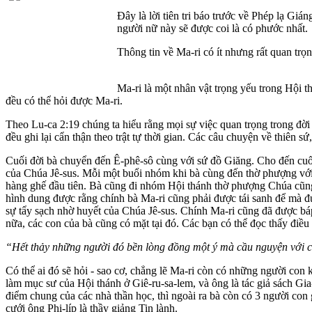
Đây là lời tiên tri báo trước về Phép lạ Gi
người nữ này sẽ được coi là có phước nhất.
Thông tin về Ma-ri có ít nhưng rất quan trọ
Ma-ri là một nhân vật trọng yếu trong Hội t
đều có thể hỏi được Ma-ri.
Theo Lu-ca 2:19 chúng ta hiểu rằng mọi sự việc quan trọng trong đời
đều ghi lại cẩn thận theo trật tự thời gian. Các câu chuyện về thiên s
Cuối đời bà chuyển đến Ê-phê-sô cùng với sứ đồ Giăng. Cho đến cuối
của Chúa Jê-sus. Mỗi một buổi nhóm khi bà cùng đến thờ phượng với c
hàng ghế đầu tiên. Bà cũng đi nhóm Hội thánh thờ phượng Chúa cũng
hình dung được rằng chính bà Ma-ri cũng phải được tái sanh để mà đ
sự tẩy sạch nhờ huyết của Chúa Jê-sus. Chính Ma-ri cũng đã được bá
nữa, các con của bà cũng có mặt tại đó. Các bạn có thể đọc thấy điề
“Hết thảy những người đó bền lòng đồng một ý mà cầu nguyện với 
Có thể ai đó sẽ hỏi - sao cơ, chẳng lẽ Ma-ri còn có những người con 
làm mục sư của Hội thánh ở Giê-ru-sa-lem, và ông là tác giả sách Gi
điểm chung của các nhà thần học, thì ngoài ra bà còn có 3 người con 
cưới ông Phi-líp là thầy giảng Tin lành.