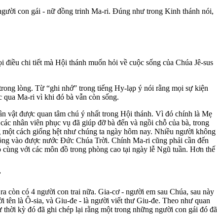
 người con gái - nữ đồng trinh Ma-ri. Đúng như trong Kinh thánh nói,
ọi điều chi tiết mà Hội thánh muốn hỏi về cuộc sống của Chúa Jê-sus
rong lòng. Từ “ghi nhớ” trong tiếng Hy-lạp ý nói rằng mọi sự kiện
ợc qua Ma-ri vì khi đó bà vẫn còn sống.
n vật được quan tâm chú ý nhất trong Hội thánh. Vì đó chính là Mẹ
các nhân viên phục vụ đã giúp đỡ bà đến và ngồi chỗ của bà, trong
g một cách giống hệt như chúng ta ngày hôm nay. Nhiều người không
không vào được nước Đức Chúa Trời. Chính Ma-ri cũng phải cần đến
 cùng với các môn đồ trong phòng cao tại ngày lễ Ngũ tuần. Hơn thế
”
 ra còn có 4 người con trai nữa. Gia-cơ - người em sau Chúa, sau này
 tên là Ô-sia, và Giu-đe - là người viết thư Giu-đe. Theo như quan
ừ thời kỳ đó đã ghi chép lại rằng một trong những người con gái đó đã