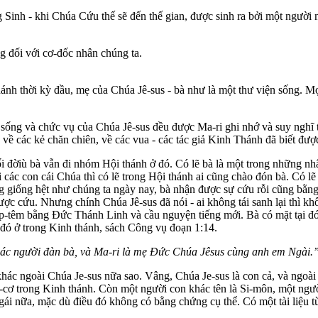
áng Sinh - khi Chúa Cứu thế sẽ đến thế gian, được sinh ra bởi một người
ng đối với cơ-đốc nhân chúng ta.
hánh thời kỳ đầu, mẹ của Chúa Jê-sus - bà như là một thư viện sống. M
 sống và chức vụ của Chúa Jê-sus đều được Ma-ri ghi nhớ và suy nghĩ t
ứ, về các kẻ chăn chiên, về các vua - các tác giả Kinh Thánh đã biết đư
 đờiù bà vẫn đi nhóm Hội thánh ở đó. Có lẽ bà là một trong những nhâ
ác con cái Chúa thì có lẽ trong Hội thánh ai cũng chào đón bà. Có lẽ 
 giống hệt như chúng ta ngày nay, bà nhận được sự cứu rỗi cũng bằn
ược cứu. Nhưng chính Chúa Jê-sus đã nói - ai không tái sanh lại thì 
p-têm bằng Đức Thánh Linh và cầu nguyện tiếng mới. Bà có mặt tại đó
u đó ở trong Kinh thánh, sách Công vụ đoạn 1:14.
các người đàn bà, và Ma-ri là mẹ Đức Chúa Jêsus cùng anh em Ngài.
khác ngoài Chúa Je-sus nữa sao. Vâng, Chúa Je-sus là con cả, và ngoài
a-cơ trong Kinh thánh. Còn một người con khác tên là Si-môn, một người
gái nữa, mặc dù điều đó không có bằng chứng cụ thể. Có một tài liệu t