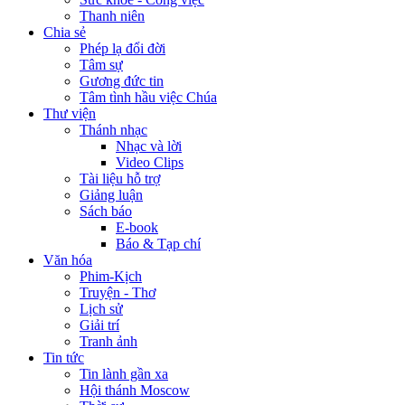
Thanh niên
Chia sẻ
Phép lạ đổi đời
Tâm sự
Gương đức tin
Tâm tình hầu việc Chúa
Thư viện
Thánh nhạc
Nhạc và lời
Video Clips
Tài liệu hỗ trợ
Giảng luận
Sách báo
E-book
Báo & Tạp chí
Văn hóa
Phim-Kịch
Truyện - Thơ
Lịch sử
Giải trí
Tranh ảnh
Tin tức
Tin lành gần xa
Hội thánh Moscow