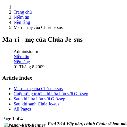
Trang chủ
Niềm tin
Nền tảng
Ma-ri - mẹ của Chúa Je-sus
Ma-ri - mẹ của Chúa Je-sus
Administrator
Niềm tin
Nền tảng
01 Tháng 8 2009
Article Index
Ma-ri - mẹ của Chúa Je-sus
Cuộc sống trước khi hứa hôn với Giô-sép
Sau khi hứa hôn với Giô-sép
Sau khi sanh Chúa Je-sus
All Pages
Page 1 of 4
Esai 7:14 Vậy nên, chính Chúa sẽ ban một 