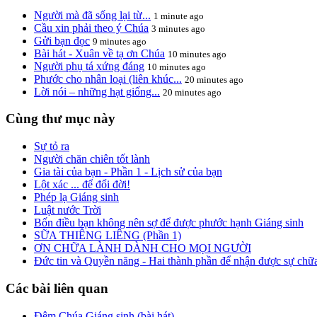
Người mà đã sống lại từ...
1 minute ago
Cầu xin phải theo ý Chúa
3 minutes ago
Gửi bạn đọc
9 minutes ago
Bài hát - Xuân về tạ ơn Chúa
10 minutes ago
Người phụ tá xứng đáng
10 minutes ago
Phước cho nhân loại (liên khúc...
20 minutes ago
Lời nói – những hạt giống...
20 minutes ago
Cùng thư mục này
Sự tỏ ra
Người chăn chiên tốt lành
Gia tài của bạn - Phần 1 - Lịch sử của bạn
Lột xác ... để đổi đời!
Phép lạ Giáng sinh
Luật nước Trời
Bốn điều bạn không nên sợ để được phước hạnh Giáng sinh
SỮA THIÊNG LIÊNG (Phần 1)
ƠN CHỮA LÀNH DÀNH CHO MỌI NGƯỜI
Đức tin và Quyền năng - Hai thành phần để nhận được sự chữ
Các bài liên quan
Đêm Chúa Giáng sinh (bài hát)