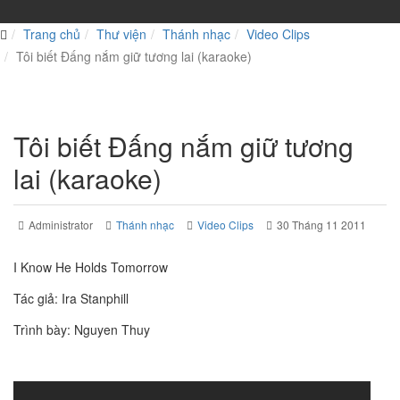
Trang chủ
Thư viện
Thánh nhạc
Video Clips
Tôi biết Đấng nắm giữ tương lai (karaoke)
Tôi biết Đấng nắm giữ tương
lai (karaoke)
Administrator
Thánh nhạc
Video Clips
30 Tháng 11 2011
I Know He Holds Tomorrow
Tác giả: Ira Stanphill
Trình bày: Nguyen Thuy