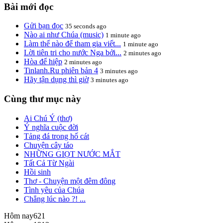
Bài mới đọc
Gửi bạn đọc
35 seconds ago
Nào ai như Chúa (music)
1 minute ago
Làm thế nào để tham gia viết...
1 minute ago
Lời tiên tri cho nước Nga bởi...
2 minutes ago
Hòa để hiệp
2 minutes ago
Tinlanh.Ru phiên bản 4
3 minutes ago
Hãy tận dụng thì giờ
3 minutes ago
Cùng thư mục này
Ai Chú Ý (thơ)
Ý nghĩa cuộc đời
Tảng đá trong hố cát
Chuyện cây táo
NHỮNG GIỌT NƯỚC MẮT
Tất Cả Từ Ngài
Hồi sinh
Thơ - Chuyện một đêm đông
Tình yêu của Chúa
Chẳng lúc nào ?! ...
Hôm nay
621