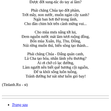
Được đời sung-túc do tay ai làm?
Phải chăng Chúa tạo đời phàm,
Trời mây, non nước, muôn ngàn cây xanh?
Ngài ban hơi thở trong lành,
Cho đàn chim hót trên cành mừng vui...
Cho mùa mưa nắng tới lui,
Đem nguồn nước mát làm tươi ruộng đồng,
Bốn mùa Xuân, Hạ, Thu, Đông,
Núi rừng muôn thú, biển sông tạo thành...
Phải chăng Chúa - Đấng quản canh,
Là Cha tạo hóa, nhân lành yêu thương?
Ai ơi chớ có lạc đường,
Làm người nên biết quê hương cội nguồn,
Để ta khỏi sống luôn tuồng,
Tránh đường hư nát như luồn gió bay!
(Tinlanh.Ru - st)
Trang sau