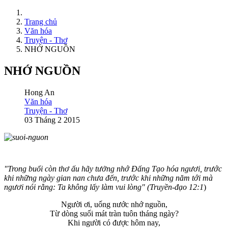
Trang chủ
Văn hóa
Truyện - Thơ
NHỚ NGUỒN
NHỚ NGUỒN
Hong An
Văn hóa
Truyện - Thơ
03 Tháng 2 2015
"Trong buổi còn thơ ấu hãy tưởng nhớ Đấng Tạo hóa ngươi, trước
khi những ngày gian nan chưa đến, trước khi những năm tới mà
ngươi nói rằng: Ta không lấy làm vui lòng" (Truyền-đạo 12:1
)
Người ơi, uống nước nhớ nguồn,
Từ dòng suối mát tràn tuôn tháng ngày?
Khi người có được hôm nay,