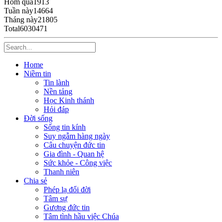
Hôm qua
1913
Tuần này
14664
Tháng này
21805
Total
6030471
Home
Niềm tin
Tin lành
Nền tảng
Học Kinh thánh
Hỏi đáp
Đời sống
Sống tin kính
Suy ngẫm hàng ngày
Câu chuyện đức tin
Gia đình - Quan hệ
Sức khỏe - Công việc
Thanh niên
Chia sẻ
Phép lạ đổi đời
Tâm sự
Gương đức tin
Tâm tình hầu việc Chúa