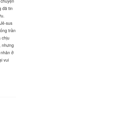
n chuyện
 đã tin
ứu.
 Jê-sus
ống trần
ã chịu
n, nhưng
 nhân ở
i vui