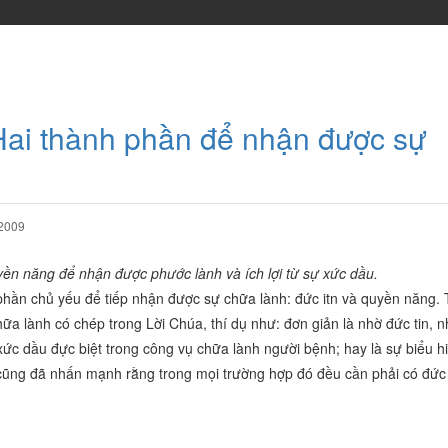
Hai thành phần để nhận được sự
 2009
uyền năng để nhận được phước lành và ích lợi từ sự xức dầu.
phần chủ yếu để tiếp nhận được sự chữa lành: đức itn và quyền năng. 
 lành có chép trong Lời Chúa, thí dụ như: đơn giản là nhờ đức tin, n
ức dầu đực biệt trong công vụ chữa lành người bệnh; hay là sự biểu h
cũng đã nhấn mạnh rằng trong mọi trường hợp đó đều cần phải có đức 