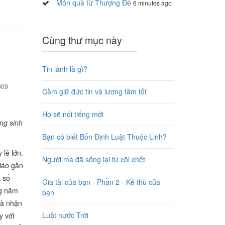
Món quà từ Thượng Đế
6 minutes ago
Cùng thư mục này
Tin lành là gì?
009
Cầm giữ đức tin và lương tâm tốt
Họ sẽ nói tiếng mới
ng sinh
Bạn có biết Bốn Định Luật Thuộc Linh?
 lễ lớn.
Người mà đã sống lại từ cõi chết
giáo gần
t số
Gia tài của bạn - Phần 2 - Kẻ thù của
ng năm
bạn
và nhận
Luật nước Trời
y với