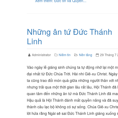
Xem thêm: Đức tin và Quyền...
Những ân tứ Đức Thánh
Linh
Administrator
Niềm tin
Nền tảng
29 Tháng 7
Vào ngày lễ giáng sinh chúng ta tự động nhớ lại một 
đại nhất từ Đức Chúa Trời. Hài nhi Giê-xu Christ. Ngà
ta cũng trao đổi món quà giữa những người thân với n
nhưng trải qua một thời gian lâu rất lâu, Hội Thánh đã
quan tâm đến những ân tứ mà Đức Thánh Linh đã ma
Hậu quả là Hội Thánh đánh mất quyền năng và đã suy
thành câu lạc bộ không có sự sống. Chúa Giê-xu Chris
lời hứa rằng Ngài sẽ sai Đức Thánh Linh giáng xuống 