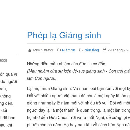
Phép lạ Giáng sinh
Administrator
Niềm tin
Nền tảng
29 Tháng 7 2
 2009
Những điều mầu nhiệm của đức tin cơ đốc
(Mầu nhiệm của sự kiện Jê-sus giáng sinh - Con trời giá
món quà vĩ
làm Con người.)
y đó người
Lại một mùa Giáng sinh. Và nhân loại bận rộn với một kỳ
hau,
Đối với nhiều người Việt nam đó chỉ là một ngày lễ tôn 
 không
giống như ngày lễ năm mới với nhiều trò vui. Đối với mộ
ng đến.
người đây lại là một thánh lễ quan trọng, là một lần tro
 đổi
họ nhớ đến Đức Chúa Trời và ra mắt Ngài, để xưng tội 
t đã ban
phước cho cả năm. Họ hay bàn tán về cách bên Nga nà
sau khi