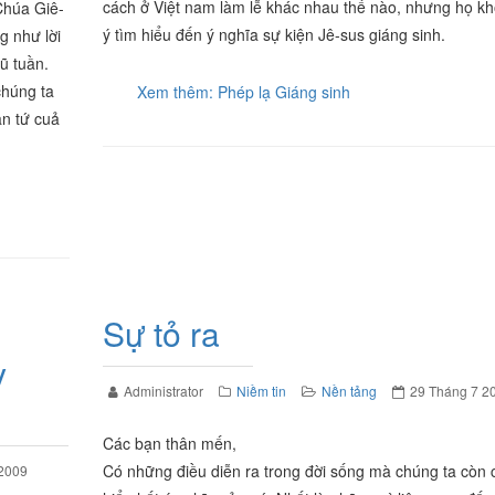
cách ở Việt nam làm lễ khác nhau thế nào, nhưng họ k
Chúa Giê-
ý tìm hiểu đến ý nghĩa sự kiện Jê-sus giáng sinh.
g như lời
ũ tuần.
chúng ta
Xem thêm: Phép lạ Giáng sinh
ân tứ cuả
Sự tỏ ra
y
Administrator
Niềm tin
Nền tảng
29 Tháng 7 2
Các bạn thân mến,
Có những điều diễn ra trong đời sống mà chúng ta còn 
 2009