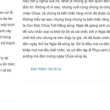
hiểu hết ý nghĩa của nó. Nhất là những gì liên quan đế
đức tin. Không rõ vì sao, nhưng cuối cùng chúng ta cũng
en xứ Ai
nhận Chúa, và chúng ta biết chắc rằng mình đã được c
êu be be
Không hiểu tại sao, nhưng lòng chúng ta biết chắc rằng
 một bình
là Con Đức Chúa Trời Hằng sống, Ngài đã giáng sinh xu
cành cây
để cứu nhân loại ra khỏi tội lỗi và cái chết, bởi vì Ngài đ
ỉ trong
chết thế cho chúng ta trên thập tự giá, rồi đã được chô
 trở thành
đến ngày thứ ba Ngài đã sống lại. Đó là điều mà cơ-đốc
khắp mọi nơi đều biết chắc, và cứ đến dịp lễ Phục sinh lạ
sướng mà đón mừng ngày Chúa sống lại.
tụ lại
ầu ăn toàn
Xem thêm: Sự tỏ ra
n cả bộ