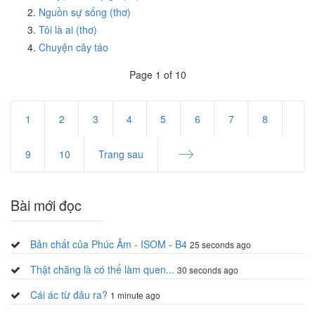
Nguồn sự sống (thơ)
Tôi là ai (thơ)
Chuyện cây táo
Page 1 of 10
1
2
3
4
5
6
7
8
9
10
Trang sau
End
Bài mới đọc
Bản chất của Phúc Âm - ISOM - B4
25 seconds ago
Thật chăng là có thể làm quen...
30 seconds ago
Cái ác từ đâu ra?
1 minute ago