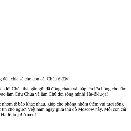
g đến chia sẻ cho con cái Chúa ở đây!
ệp lời Chúa thật gần gũi đã động chạm và thắp lên lửa hồng cho tấm
 vào làm Cứu Chúa và làm Chủ đời sống mình! Ha-lê-lu-ja!
ác nhóm tế bào khác nhau, giúp cho phòng nhóm thêm vui tươi sống
c tin cho người Việt nam ngay giữa thủ đô Moscow này. Mỗi con cái
 Ha-lê-lu-ja! Amen!