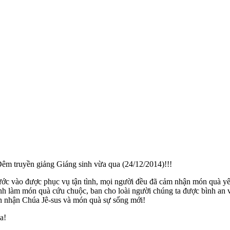
êm truyền giảng Giáng sinh vừa qua (24/12/2014)!!!
bước vào được phục vụ tận tình, mọi người đều đã cảm nhận món quà y
h làm món quà cứu chuộc, ban cho loài người chúng ta được bình an v
 tin nhận Chúa Jê-sus và món quà sự sống mới!
a!