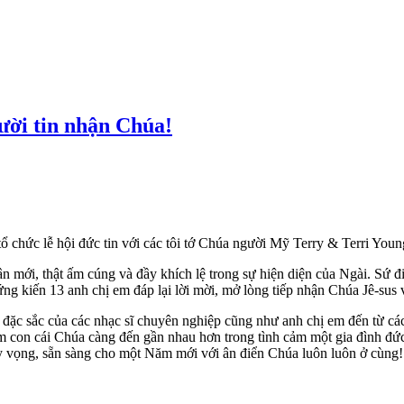
ười tin nhận Chúa!
chức lễ hội đức tin với các tôi tớ Chúa người Mỹ Terry & Terri Youn
mới, thật ấm cúng và đầy khích lệ trong sự hiện diện của Ngài. Sứ đi
ng kiến 13 anh chị em đáp lại lời mời, mở lòng tiếp nhận Chúa Jê-sus
c đặc sắc của các nhạc sĩ chuyên nghiệp cũng như anh chị em đến từ c
m con cái Chúa càng đến gần nhau hơn trong tình cảm một gia đình đứ
y vọng, sẵn sàng cho một Năm mới với ân điển Chúa luôn luôn ở cùng!