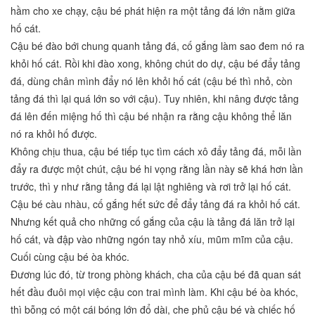
hầm cho xe chạy, cậu bé phát hiện ra một tảng đá lớn nằm giữa
hố cát.
Cậu bé đào bới chung quanh tảng đá, cố gắng làm sao đem nó ra
khỏi hố cát. Rồi khi đào xong, không chút do dự, cậu bé đẩy tảng
đá, dùng chân mình đẩy nó lên khỏi hố cát (cậu bé thì nhỏ, còn
tảng đá thì lại quá lớn so với cậu). Tuy nhiên, khi nâng được tảng
đá lên đến miệng hố thì cậu bé nhận ra rằng cậu không thể lăn
nó ra khỏi hố được.
Không chịu thua, cậu bé tiếp tục tìm cách xô đẩy tảng đá, mỗi lần
đẩy ra được một chút, cậu bé hi vọng rằng lần này sẽ khá hơn lần
trước, thì y như rằng tảng đá lại lật nghiêng và rơi trở lại hố cát.
Cậu bé càu nhàu, cố gắng hết sức để đẩy tảng đá ra khỏi hố cát.
Nhưng kết quả cho những cố gắng của cậu là tảng đá lăn trở lại
hố cát, và đập vào những ngón tay nhỏ xíu, mũm mĩm của cậu.
Cuối cùng cậu bé òa khóc.
Đương lúc đó, từ trong phòng khách, cha của cậu bé đã quan sát
hết đầu đuôi mọi việc cậu con trai mình làm. Khi cậu bé òa khóc,
thì bỗng có một cái bóng lớn đổ dài, che phủ cậu bé và chiếc hố