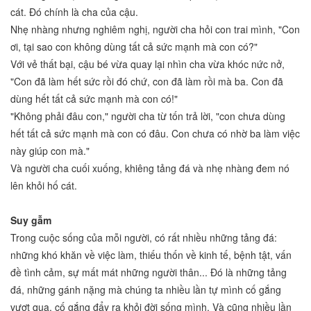
cát. Đó chính là cha của cậu.
Nhẹ nhàng nhưng nghiêm nghị, người cha hỏi con trai mình, "Con
ơi, tại sao con không dùng tất cả sức mạnh mà con có?"
Với vẻ thất bại, cậu bé vừa quay lại nhìn cha vừa khóc nức nở,
"Con đã làm hết sức rồi đó chứ, con đã làm rồi mà ba. Con đã
dùng hết tất cả sức mạnh mà con có!"
"Không phải đâu con," người cha từ tốn trả lời, "con chưa dùng
hết tất cả sức mạnh mà con có đâu. Con chưa có nhờ ba làm việc
này giúp con mà."
Và người cha cuối xuống, khiêng tảng đá và nhẹ nhàng đem nó
lên khỏi hố cát.
Suy gẫm
Trong cuộc sống của mỗi người, có rất nhiều những tảng đá:
những khó khăn về việc làm, thiếu thốn về kinh tế, bệnh tật, vấn
đề tình cảm, sự mất mát những người thân... Đó là những tảng
đá, những gánh nặng mà chúng ta nhiều lần tự mình cố gắng
vượt qua, cố gắng đẩy ra khỏi đời sống mình. Và cũng nhiều lần