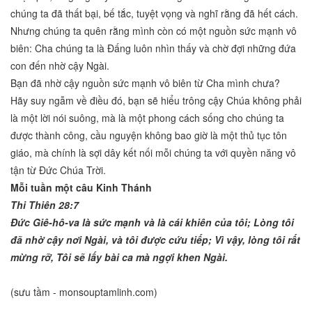
chúng ta đã thất bại, bế tắc, tuyệt vọng và nghĩ rằng đã hết cách.
Nhưng chúng ta quên rằng mình còn có một nguồn sức mạnh vô
biên: Cha chúng ta là Đấng luôn nhìn thấy và chờ đợi những đứa
con đến nhờ cậy Ngài.
Bạn đã nhờ cậy nguồn sức mạnh vô biên từ Cha mình chưa?
Hãy suy ngẫm về điều đó, bạn sẽ hiểu trông cậy Chúa không phải
là một lời nói suông, mà là một phong cách sống cho chúng ta
được thành công, cầu nguyện không bao giờ là một thủ tục tôn
giáo, mà chính là sợi dây kết nối mỗi chúng ta với quyền năng vô
tận từ Đức Chúa Trời.
Mỗi tuần một câu Kinh Thánh
Thi Thiên 28:7
Đức Giê-hô-va là sức mạnh và là cái khiên của tôi; Lòng tôi
đã nhờ cậy nơi Ngài, và tôi được cứu tiếp; Vì vậy, lòng tôi rất
mừng rỡ, Tôi sẽ lấy bài ca mà ngợi khen Ngài.
(sưu tầm - monsouptamlinh.com)