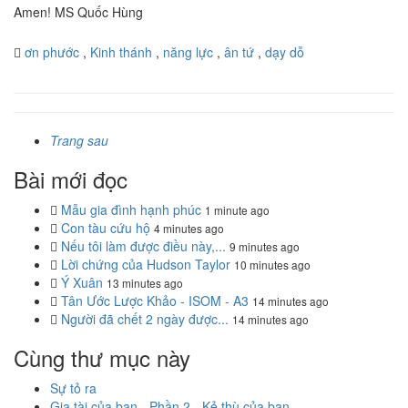
Amen! MS Quốc Hùng
ơn phước
,
Kinh thánh
,
năng lực
,
ân tứ
,
dạy dỗ
Trang sau
Bài mới đọc
Mẫu gia đình hạnh phúc
1 minute ago
Con tàu cứu hộ
4 minutes ago
Nếu tôi làm được điều này,...
9 minutes ago
Lời chứng của Hudson Taylor
10 minutes ago
Ý Xuân
13 minutes ago
Tân Ước Lược Khảo - ISOM - A3
14 minutes ago
Người đã chết 2 ngày được...
14 minutes ago
Cùng thư mục này
Sự tỏ ra
Gia tài của bạn - Phần 2 - Kẻ thù của bạn