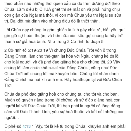
theo phần nào những thói quen xấu xa đó trên đường đời theo
Chúa. Làm điều bị CHÚA ghét thì sẽ mất ơn và phải hứng chịu
cơn giận của Ngài mà thôi, vì con mà Chúa yêu thì Ngài sẽ sửa
trị. Đại dột mà dính vào những điều đó là thiệt thân.
Lời Chúa dạy chúng ta gớm ghiếc tà linh gây chia rẽ, biết yêu quí
gìn giữ sự hoàn thuận, và hơn nữa còn kêu gọi chúng ta hãy trở
thành sứ giả hoà bình. Như trong 2 Cô-rinh-tô đoạn 5
2 Cô-rinh-tô 5:19-20 19 Vì chưng Đức Chúa Trời vốn ở trong
Đấng Christ, làm cho thế-gian lại hòa với Ngài, chẳng kể tội lỗi
cho loài người, và đã phó đạo giảng hòa cho chúng tôi. 20 Vậy
chúng tôi làm chức khâm-sai của Đấng Christ, cũng như Đức
Chúa Trời bởi chúng tôi mà khuyên-băo. Chúng tôi nhân danh
Đấng Christ mà nài-xin anh em: Hãy hòathuộn lại với Đức Chúa
Trời.
Chúa đã phó đạo giảng hoà cho chúng ta, cho tôi và cho bạn.
Muốn có quyền năng trong lời chứng và sứ điệp giảng hoà con
người lại với Đức Chúa Trời, thì bạn phải là người có lông đồng
cảm với Đức Thánh Linh, yêu sự hoà thuận và kết nối những con
người…
Ê-phê-sô
4:13
1 Vậy, tôi là kẻ tù trong Chúa, khuyên anh em phải