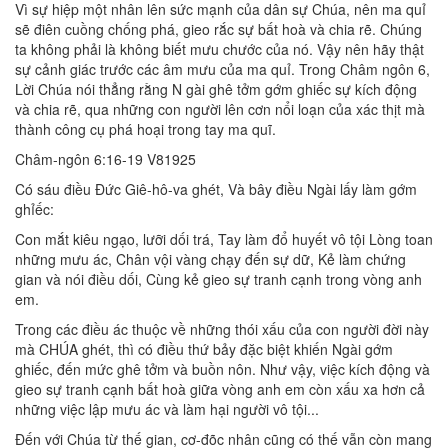
Vì sự hiệp một nhân lên sức mạnh của dân sự Chúa, nên ma quỉ
sẽ điên cuồng chống phá, gieo rắc sự bất hoà và chia rẽ. Chúng
ta không phải là không biết mưu chước của nó. Vậy nên hãy thật
sự cảnh giác trước các âm mưu của ma quỉ. Trong Châm ngôn 6,
Lời Chúa nói thẳng rằng N gài ghê tởm gớm ghiếc sự kích động
và chia rẽ, qua những con người lên cơn nổi loạn của xác thịt mà
thành công cụ phá hoại trong tay ma quĩ.
Châm-ngôn 6:16-19 V81925
Có sáu điều Đức Giê-hô-va ghét, Và bây điều Ngài lấy làm gớm
ghỉếc:
Con mắt kiêu ngạo, lưỡi dối trá, Tay làm đổ huyết vô tội Lòng toan
những mưu ác, Chân vội vàng chạy đến sự dữ, Kẻ làm chứng
gian và nói điều dối, Cùng kẻ gieo sự tranh cạnh trong vòng anh
em.
Trong các điều ác thuộc về những thói xấu của con người đời này
mà CHÚA ghét, thì có điều thứ bảy đặc biệt khiến Ngài gớm
ghiếc, đến mức ghê tởm và buồn nôn. Như vậy, việc kích động và
gieo sự tranh cạnh bất hoà giữa vòng anh em còn xấu xa hơn cả
những việc lập mưu ác và làm hại người vô tội...
Đến với Chúa từ thế gian, cơ-đõc nhân cũng có thế vẫn còn mang