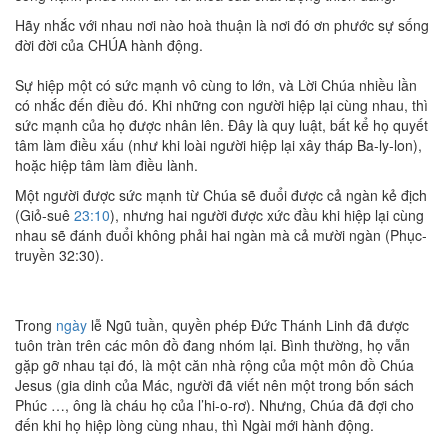
Hãy nhắc với nhau nơi nào hoà thuận là nơi đó ơn phước sự sống
đời đời của CHÚA hành động.
Sự hiệp một có sức mạnh vô cùng to lớn, và Lời Chúa nhiều lần
có nhắc đến điều đó. Khi những con người hiệp lại cùng nhau, thì
sức mạnh của họ được nhân lên. Đây là quy luật, bất kể họ quyết
tâm làm điều xấu (như khi loài người hiệp lại xây tháp Ba-ly-lon),
hoặc hiệp tâm làm điều lành.
Một người được sức mạnh từ Chúa sẽ đuổi được cả ngàn kẻ địch
(Giỏ-suê
23:10
), nhưng hai người được xức đầu khi hiệp lại cùng
nhau sẽ đánh đuổi không phải hai ngàn mà cả mười ngàn (Phục-
truyền 32:30).
Trong
ngày
lễ Ngũ tuần, quyền phép Đức Thánh Linh đã được
tuôn tràn trên các môn đồ đang nhóm lại. Bình thường, họ vẫn
gặp gỡ nhau tại đó, là một căn nhà rộng của một môn đồ Chúa
Jesus (gia dinh của Mác, người đã viết nên một trong bốn sách
Phúc …, ông là cháu họ của l’hi-o-rơ). Nhưng, Chúa đã đợi cho
đến khi họ hiệp lòng cùng nhau, thì Ngài mới hành động.