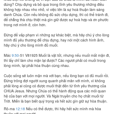
đúng? Chịu đựng và bỏ qua trong tỉnh yêu thương những điều
không hợp nhau nho nhỏ, vì việc lớn là sự hoà thuận làm sáng
danh Chúa. Còn nếu không đủ sức chịu dựng, thì có thể tránh đi,
để chẳng thà chịu thiệt mà gìn giữ được sự hoà hợp và ơn phước
trong nơi mình ở, còn hơn.
Đừng để vấp phạm vì những sự khác biệt, mà hãy chú ý cho lòng
mình đủ yêu thương để chịu đựng, hay nói một cách hình ảnh,
hãy chú ý cho lòng mình đủ muối.
Mác
9:50
-51 V81925 Muối là vật tốt, nhưng nếu muối mất mặn đi,
thì lấy chỉ làm cho mặn lại được? Các ngươi phải có muối trong
lòng mình, lại phải hòa thuận cùng nhau.
Cuộc sống sẽ luôn mặn mà với bạn, nếu lòng bạn có đủ muối rồi.
Đừng trông đợi người xung quanh phải mãn với mình, vì không
phải lòng ai cũng có được muối thật đến từ tỉnh yêu thương của
CHUA Jesus. Nhưng Chúa có thể hành động qua các mối quan
hệ của bạn với mọi người. Và Ngài truyền cho họ chất muối từ
Trời. Miễn là bạn biết quý trọng và hết sức gìn giữ sự hòa thuận.
Rô-ma
12:18
Nếu có thể được, thì hãy hết sức mình mà hòa
thuận với mọi người.