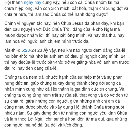
Hội thành
ngày nay
cũng vậy, nếu con cái Chúa nhóm lại mà
chưa hiệp lòng, vẫn còn xích mích, bất hoà, thậm chí xung đột và
chia rẽ nữa, thì làm sao Chúa có thể hành động được?
Chính vì nguyên tắc này, nên Chúa Jesus đã phán dạy, khi bạn
đến cầu nguyện với Đức Chúa Trời, dâng của lễ cho Ngài mà
muốn được nhậm lời, thì hãy xét lòng mình, và hãy tha thứ, hãy
làm hoà với người anh chị em mình trước đã.
Ma-thi-ơ
5:23
-24 23 Áỳ vậy, nếu khi nào ngươi đem dâng của-lễ
nơi bàn-thò; mà nhớ lại anh em có điều gì nghịch cùng mình, 24
thì hãy đếcủa-Iễ trước bàn-thò; trở về giảng-hòa với anh em trước
đã; rồi hãy đến đăng của-lễ.
Chúng ta đã nếm trải phước hạnh của sự hiệp một và sự phấn
hưng đức tin, giúp chúng ta xây dựng thành công đời sống cá
nhân mình cũng như cả Hội thánh là gia đình đức tin chung. Và
chúng ta cũng từng nếm trải sự rủa sả, thất vọng và đổ vỡ đến từ
sự chia rẽ, giữa những con người, giữa những anh chị em đã
cùng nhau được phước và xây dựng Hội thánh Chúa trong suốt
nhiều năm. Sự gây dựng đến từ những con người yêu kính Chúa
và làm theo Lời Ngài, còn sự phá hoại đến từ ma quỉ, qua những
con người mà nó đã lừa dối và kích động.