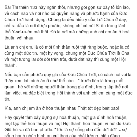
Bài Thi thiên 133 này ngắn thôi, nhưng gói gọn sự bày tỏ lớn lao,
về cách nào và nơi nào có quyền năng và phước hạnh của Đức
Chúa Trời hành động. Chúng ta đều hiểu ý của Lời Chúa ở đây,
chỉ ra đầu là nơi được phước, không chỉ có núi Si-ôn trong lãnh
thổ Y-sơ-ra-ên mà thôi. Đó là nơi mà những anh chị em ăn ở hoà
thuận với nhau.
Là anh chị em, là có mối tình thân ruột thịt ràng buộc, hoặc là có
cùng một đức tin, một hy vọng, chung một Đức Chúa Trời là Cha
và một tương lai đời đời trên trời, dưới đất này thì cùng một Hội
thánh.
Nếu bạn cần phước quý giá của Đức Chúa Trời, có cách nói vui là
“hãy xem lại mình ăn ở như thế nào…” trước tiên là trong mối
quan _hệ với những người thân trong gia đình, trong tập thể nơi
làm việc, và đặc biệt trong Hội thành với anh chị em cùng một đức
tin.
Kìa, anh chị em ăn ở hòa thuận nhau Thật tốt đẹp biết bao!
Hãy quyết tâm xây dựng sự hoà thuận, một gia đình hoà thuận,
một tập thể hoà thuận và một Hội thánh hoà thuận, vì nơi đó Đức
Giê-hô-va đã ban phước. "Tức là sự sống cho đến đời đời” = sự
sống hạnh phúc hình an vui thoả của chất lượng thiên đàng.