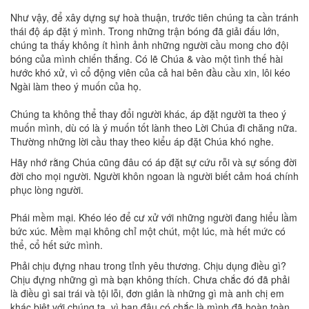
Như vậy, để xây dựng sự hoà thuận, trước tiên chúng ta cần tránh
thái độ áp đặt ý mình. Trong những trận bóng đã giải đấu lớn,
chúng ta thấy không ít hình ảnh những người cầu mong cho đội
bóng của mình chiến thắng. Có lẽ Chúa & vào một tình thế hài
hước khó xử, vì cổ động viên của cả hai bên đầu cầu xin, lôi kéo
Ngài làm theo ý muốn của họ.
Chúng ta không thể thay đổi người khác, áp đặt người ta theo ý
muốn mình, dù có là ý muốn tốt lành theo Lời Chúa đi chăng nữa.
Thường những lời cầu thay theo kiểu áp đặt Chúa khó nghe.
Hãy nhớ rằng Chúa cũng đâu có áp đặt sự cứu rỗi và sự sống đời
đời cho mọi người. Người khôn ngoan là người biết cảm hoá chính
phục lòng người.
Phái mềm mại. Khéo léo để cư xử với những người đang hiểu lầm
bức xúc. Mềm mại không chỉ một chút, một lúc, mà hết mức có
thể, cổ hết sức mình.
Phải chịu đựng nhau trong tỉnh yêu thương. Chịu dụng điều gì?
Chịu đựng những gì mà bạn không thích. Chưa chắc đó đã phải
là điều gì sai trái và tội lỗi, đơn giản là những gì mà anh chị em
khác biệt với chúng ta, vì bạn đâu có chắc là mình đã hoàn toàn