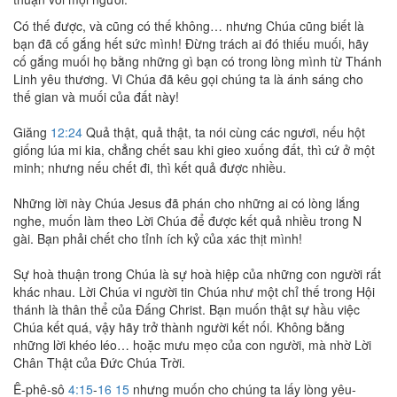
Có thế được, và cũng có thế không… nhưng Chúa cũng biết là
bạn đã cố gắng hết sức mình! Đừng trách ai đó thiếu muối, hãy
cố gắng muối họ bằng những gì bạn có trong lòng mình từ Thánh
Linh yêu thương. Vi Chúa đã kêu gọi chúng ta là ánh sáng cho
thế gian và muối của đất này!
Giăng
12:24
Quả thật, quả thật, ta nói cùng các ngươi, nếu hột
giống lúa mi kia, chẳng chết sau khi gieo xuống đất, thì cứ ở một
minh; nhưng nếu chết đi, thì kết quả được nhiều.
Những lời này Chúa Jesus đã phán cho những ai có lòng lắng
nghe, muốn làm theo Lời Chúa để được kết quả nhiều trong N
gài. Bạn phải chết cho tỉnh ích kỷ của xác thịt mình!
Sự hoà thuận trong Chúa là sự hoà hiệp của những con người rất
khác nhau. Lời Chúa vi người tin Chúa như một chỉ thế trong Hội
thánh là thân thể của Đấng Christ. Bạn muốn thật sự hầu việc
Chúa kết quá, vậy hãy trở thành người kết nối. Không bằng
những lời khéo léo… hoặc mưu mẹo của con người, mà nhờ Lời
Chân Thật của Đức Chúa Trời.
Ê-phê-sô
4:15
-
16 15
nhưng muốn cho chúng ta lấy lòng yêu-