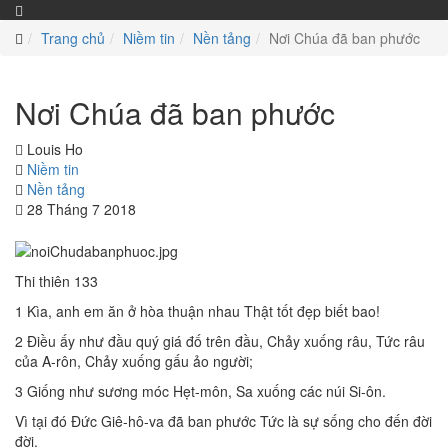
Trang chủ
Niềm tin
Nền tảng
Nơi Chúa đã ban phước
Nơi Chúa đã ban phước
Louis Ho
Niềm tin
Nền tảng
28 Tháng 7 2018
Thi thiên 133
1 Kìa, anh em ăn ở hòa thuận nhau Thật tốt đẹp biết bao!
2 Điều ấy như đầu quý giá đố trên đầu, Chảy xuống râu, Tức râu
của A-rôn, Chảy xuống gấu ảo người;
3 Giống như sương móc Hẹt-môn, Sa xuống các núi Si-ôn.
Vì tại đó Đức Giê-hô-va đã ban phước Tức là sự sống cho đến đời
đời.