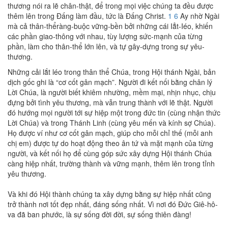
thương nói ra lẽ chân-thật, để trong mọi việc chúng ta đều được
thêm lên trong Đấng làm đầu, tức là Đấng Christ.
1 6
Ay nhờ Ngài
mà cả thân-thểràng-buộc vững-bền bởi những cái Iẳt-Iéo, khiến
các phần giao-thông với nhau, tùy lượng sức-mạnh của từng
phần, làm cho thân-thể lớn lên, và tự gây-dựng trong sự yêu-
thương.
Những cải lắt léo trong thân thể Chúa, trong Hội thánh Ngài, bản
dịch gốc ghi là “cơ cốt gân mạch”. Người đi kết nối bằng chân lý
Lời Chúa, là người biết khiêm nhường, mềm mại, nhịn nhục, chịu
đựng bởi tình yêu thương, mà vẫn trung thành với lẽ thật. Người
đó hướng mọi người tới sự hiệp một trong đức tin (cùng nhận thức
Lời Chúa) và trong Thánh Linh (cùng yêu mến và kính sợ Chúa).
Họ được ví như cơ cốt gân mạch, giúp cho mỗi chỉ thế (mỗi anh
chị em) được tự do hoạt động theo ân tứ và mặt mạnh của từng
người, và kết nối họ để cùng góp sức xây dựng Hội thánh Chúa
càng hiệp nhất, trường thành và vững mạnh, thêm lên trong tỉnh
yêu thương.
Và khi đó Hội thành chúng ta xây dựng bằng sự hiệp nhất cũng
trở thành nơi tốt đẹp nhất, đáng sống nhất. Vì nơi đó Đức Giê-hô-
va đã ban phước, là sự sống đời đời, sự sống thiên đàng!