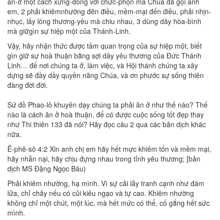
ăn-ở một cách xứng-đóng với chức-phộn mà Chúa đã gọi anh
em, 2 phải khiêmnhường đên điều, mềm-mại đến điều, phải nhịn-
nhục, lấy lòng thương-yêu mà chiu nhau, 3 dùng dây hòa-bình
mà giữgìn sự hiệp một của Thánh-Linh.
Vậy, hãy nhận thức được tầm quan trọng của sự hiệp một, biết
gìn giữ sự hoà thuận bằng sợi dây yêu thương của Đức Thánh
Linh… để nơi chúng ta ở, làm việc, và Hội thánh chúng ta xây
dựng sẽ đầy dầy quyền năng Chúa, và ơn phước sự sống thiên
đàng đời đời.
Sứ đồ Phao-lô khuyên dạy chúng ta phải ăn ở như thế nào? Thế
nào là cách ăn ở hoà thuận, để có được cuộc sống tốt đẹp thay
như Thi thiên 133 đã nói? Hãy đọc câu 2 qua các bản dịch khác
nữa.
Ê-phê-sô 4:2 Xin anh chị em hãy hết mực khiêm tốn và mềm mại,
hãy nhẫn nại, hãy chịu đựng nhau trong tỉnh yêu thương; [bản
dịch MS Đặng Ngọc Báu)
Phải khiêm nhường, hạ mình. Vì sự cải lẫy tranh cạnh như đám
lửa, chỉ chảy nếu có củi kiêu ngạo và tự cao. Khiêm nhường
không chỉ một chút, một lúc, mà hết mức có thể, cố gắng hết sức
mình.