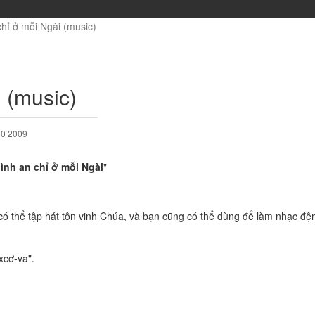
hỉ ở mỗi Ngài (music)
 (music)
10 2009
ình an chỉ ở mỗi Ngài
"
có thể tập hát tôn vinh Chúa, và bạn cũng có thể dùng để làm nhạc đệ
xcơ-va".