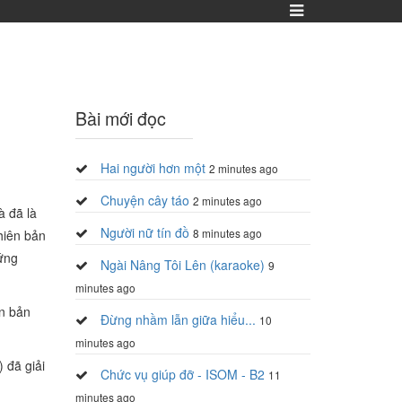
Bài mới đọc
Hai người hơn một
2 minutes ago
Chuyện cây táo
2 minutes ago
à đã là
Người nữ tín đồ
8 minutes ago
phiên bản
 ứng
Ngài Nâng Tôi Lên (karaoke)
9
minutes ago
n bản
Đừng nhầm lẫn giữa hiểu...
10
minutes ago
) đã giải
Chức vụ giúp đỡ - ISOM - B2
11
minutes ago