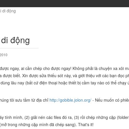
i di động
 di động
 2010
m được ngay, ai cần chép cho được ngay! Không phải là chuyện xa xôi m
 được biết. Xin được sửa thiếu sót này, và giới thiệu với các bạn đọc 
 dùng lâu nay (bất cứ điện thoại hoặc thiết bị cầm tay nào có thể chạy
húng tôi sưu tầm từ địa chỉ
http://gobible.jolon.org/
- Nếu muốn có phiê
 tính mình, (2) giải nén các files đó ra, (3) rồi chép những cặp (folder
 (mở trong những cặp mình đã chép sang). That's it!