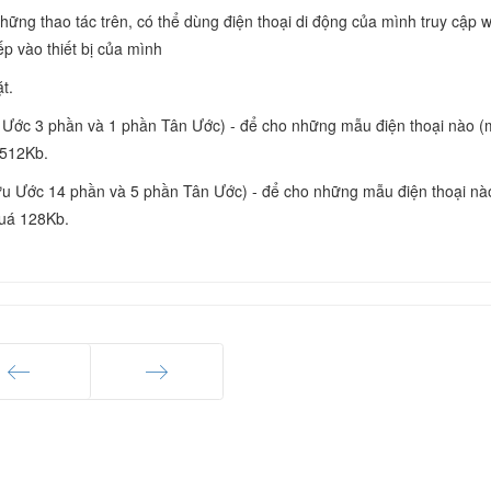
ững thao tác trên, có thể dùng điện thoại di động của mình truy cập 
ếp vào thiết bị của mình
t.
 Ước 3 phần và 1 phần Tân Ước) - để cho những mẫu điện thoại nào (
 512Kb.
ựu Ước 14 phần và 5 phần Tân Ước) - để cho những mẫu điện thoại nà
quá 128Kb.
ang trước
Trang sau