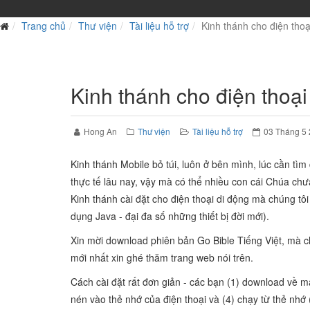
Trang chủ
Thư viện
Tài liệu hỗ trợ
Kinh thánh cho điện thoạ
Kinh thánh cho điện thoại
Hong An
Thư viện
Tài liệu hỗ trợ
03 Tháng 5
Kinh thánh Mobile bỏ túi, luôn ở bên mình, lúc cần tì
thực tế lâu nay, vậy mà có thể nhiều con cái Chúa chưa
Kinh thánh cài đặt cho điện thoại di động mà chúng tôi
dụng Java - đại đa số những thiết bị đời mới).
Xin mời download phiên bản Go Bible Tiếng Việt, mà c
mới nhất xin ghé thăm trang web nói trên.
Cách cài đặt rất đơn giản - các bạn (1) download về máy
nén vào thẻ nhớ của điện thoại và (4) chạy từ thẻ nhớ