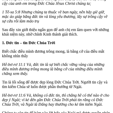
cậy của anh em trong Ðức Chúa Jêsus Christ chúng ta;
1 Tê-sa 5:8 Nhưng chúng ta thuộc về ban ngày, nên hãy giè giữ,
mặc áo giáp bằng đức tin và lòng yêu thương, lấy sự trông cậy về
sự cứu rỗi làm mão trụ
Sau đây xin giới thiệu ngắn gọn để anh chị em làm quen với những
khái niệm này, nhờ chính Kinh thánh giải thích.
1. Đức tin – tin Đức Chúa Trời
Biết chắc điều mình đương trông mong, là bằng cớ của điều mắt
không nhìn thấy
Hê-bơ-rơ 11:1 Vả, đức tin là sự biết chắc vững vàng của những
điều mình đương trông mong là bằng cớ của những điều mình
chẳng xem thấy.
Tin là lối sống để được đẹp lòng Đức Chúa Trời. Người tin cậy và
tìm kiếm Chúa sẽ luôn được phần thưởng từ Ngài.
Hê-bơ-rơ 11:6 Vả, không có đức tin, thì chẳng hề có thế nào ở cho
đẹp ý Ngài; vì kẻ đến gần Ðức Chúa Trời phải tin rằng có Ðức
Chúa Trời, và Ngài là Ðấng hay thưởng cho kẻ tìm kiếm Ngài.
Chúng ta còn tin để bám vào lời hứa của Ngài mà được quyền phép