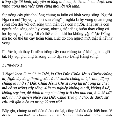
trông cậy tốt lành, hãy yên ủi lòng anh em, khiến anh em được bền
vững trong mọi việc lành cùng mọi lời nói lành.
Sự trông cậy giữ cho lòng chúng ta luôn có khát vọng sống. Người
Nga có nói “hy vọng chết sau cùng” – nghĩa là hy vọng quan trọng
sống còn đối với đời sống tinh thần của con người. Thật sự là con
người còn sống còn hy vọng, nhưng thật đáng buồn thay cũng có
lúc hy vọng của người có thể chết – khi họ không gặp được Đấng
mà họ có thể tin cậy hoàn toàn. Lúc đó con người mới thật là hết hy
vọng.
Phước hạnh thay là niềm trông cậy của chúng ta sẽ không bao giờ
tắt. Hy vọng chúng ta sống vì nó đặt vào Đấng Hằng sống.
1 Phi-e-rơ 1
3 Ngợi khen Ðức Chúa Trời, là Cha Ðức Chúa Jêsus Christ chúng
ta, Ngài lấy lòng thương xót cả thể khiến chúng ta lại sanh, đặng
chúng ta nhờ sự Ðức Chúa Jêsus Christ sống lại từ trong kẻ chết
mà có sự trông cậy sống, 4 là cơ nghiệp không hư đi, không ô uế,
không suy tàn, để dành trong các từng trời cho anh em, 5 là kẻ bởi
đức tin nhờ quyền phép của Ðức Chúa Trời giữ cho, để được sự
cứu rỗi gần hiện ra trong kỳ sau rốt!
Bây giờ, chúng ta nói đến điều còn lại, cũng là điều đặc biệt hơn. Vì
đôi khi trong thực tế, chúng ta phải lựa chọn giữa những điều mình