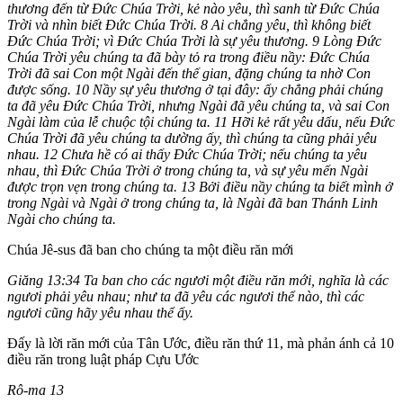
thương đến từ Ðức Chúa Trời, kẻ nào yêu, thì sanh từ Ðức Chúa
Trời và nhìn biết Ðức Chúa Trời. 8 Ai chẳng yêu, thì không biết
Ðức Chúa Trời; vì Ðức Chúa Trời là sự yêu thương. 9 Lòng Ðức
Chúa Trời yêu chúng ta đã bày tỏ ra trong điều nầy: Ðức Chúa
Trời đã sai Con một Ngài đến thế gian, đặng chúng ta nhờ Con
được sống. 10 Nầy sự yêu thương ở tại đây: ấy chẳng phải chúng
ta đã yêu Ðức Chúa Trời, nhưng Ngài đã yêu chúng ta, và sai Con
Ngài làm của lễ chuộc tội chúng ta. 11 Hỡi kẻ rất yêu dấu, nếu Ðức
Chúa Trời đã yêu chúng ta dường ấy, thì chúng ta cũng phải yêu
nhau. 12 Chưa hề có ai thấy Ðức Chúa Trời; nếu chúng ta yêu
nhau, thì Ðức Chúa Trời ở trong chúng ta, và sự yêu mến Ngài
được trọn vẹn trong chúng ta. 13 Bởi điều nầy chúng ta biết mình ở
trong Ngài và Ngài ở trong chúng ta, là Ngài đã ban Thánh Linh
Ngài cho chúng ta.
Chúa Jê-sus đã ban cho chúng ta một điều răn mới
Giăng 13:34 Ta ban cho các ngươi một điều răn mới, nghĩa là các
ngươi phải yêu nhau; như ta đã yêu các ngươi thể nào, thì các
ngươi cũng hãy yêu nhau thể ấy.
Đấy là lời răn mới của Tân Ước, điều răn thứ 11, mà phản ánh cả 10
điều răn trong luật pháp Cựu Ước
Rô-ma 13