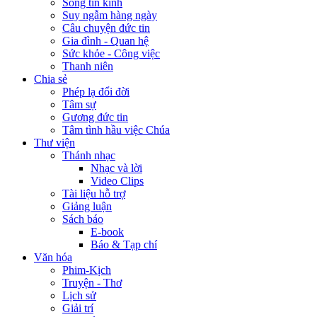
Sống tin kính
Suy ngẫm hàng ngày
Câu chuyện đức tin
Gia đình - Quan hệ
Sức khỏe - Công việc
Thanh niên
Chia sẻ
Phép lạ đổi đời
Tâm sự
Gương đức tin
Tâm tình hầu việc Chúa
Thư viện
Thánh nhạc
Nhạc và lời
Video Clips
Tài liệu hỗ trợ
Giảng luận
Sách báo
E-book
Báo & Tạp chí
Văn hóa
Phim-Kịch
Truyện - Thơ
Lịch sử
Giải trí