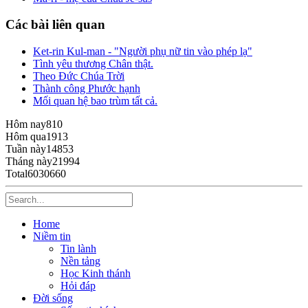
Các bài liên quan
Ket-rin Kul-man - "Người phụ nữ tin vào phép lạ"
Tình yêu thương Chân thật.
Theo Đức Chúa Trời
Thành công Phước hạnh
Mối quan hệ bao trùm tất cả.
Hôm nay
810
Hôm qua
1913
Tuần này
14853
Tháng này
21994
Total
6030660
Home
Niềm tin
Tin lành
Nền tảng
Học Kinh thánh
Hỏi đáp
Đời sống