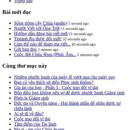
Trang sau
Bài mới đọc
Sống trông cậy Chúa (audio)
1 second ago
Người Việt với Ông Trời
11 seconds ago
Hướng dẫn đăng bài viết mới
21 seconds ago
Tinlanh.Ru được đổi mới!
32 seconds ago
Làm thế nào để tham gia viết...
42 seconds ago
Gửi bạn đọc
1 minute ago
Cuộc đời Chúa Jêsus (Phúc Âm...
2 minutes ago
Cùng thư mục này
Những phước hạnh của ngày lễ vượt qua cho ngày nay
Bạn có yêu thích sứ điệp Phục sinh không?
Gia tài của bạn - Phần 3 - Cuộc trao đổi vĩ đại
Bốn điều bạn không nên sợ để được phước hạnh Giáng sinh
Phép lạ Giáng sinh
Đức tin và Quyền năng - Hai thành phần để nhận được sự
chữa lành
Ai sẽ đi về đâu?
Cuộc trao đổi vĩ đại
Tâm điểm của Tin lành
Ma-ri - mẹ của Chúa Je-sus