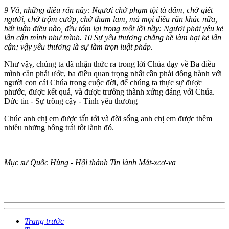
9 Vả, những điều răn nầy: Ngươi chớ phạm tội tà dâm, chớ giết
người, chớ trộm cướp, chớ tham lam, mà mọi điều răn khác nữa,
bất luận điều nào, đều tóm lại trong một lời nầy: Ngươi phải yêu kẻ
lân cận mình như mình. 10 Sự yêu thương chẳng hề làm hại kẻ lân
cận; vậy yêu thương là sự làm trọn luật pháp.
Như vậy, chúng ta đã nhận thức ra trong lời Chúa dạy về Ba điều
mình cần phải ước, ba điều quan trọng nhất cần phải đồng hành với
người con cái Chúa trong cuộc đời, để chúng ta thực sự được
phước, được kết quả, và được trưởng thành xứng đáng với Chúa.
Đức tin - Sự trông cậy - Tình yêu thương
Chúc anh chị em được tấn tới và đời sống anh chị em được thêm
nhiều những bông trái tốt lành đó.
Mục sư Quốc Hùng - Hội thánh Tin lành Mát-xcơ-va
Trang trước