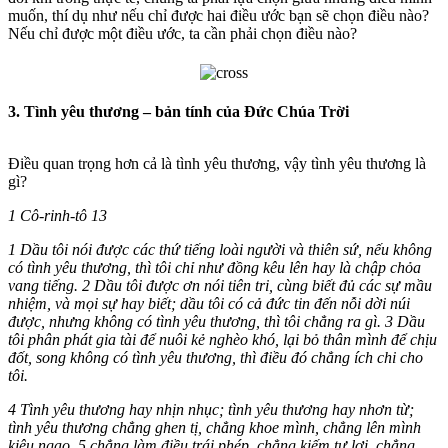
muốn, thí dụ như nếu chỉ được hai điều ước bạn sẽ chọn điều nào?
Nếu chỉ được một điều ước, ta cần phải chọn điều nào?
3. Tình yêu thương – bản tính của Đức Chúa Trời
Điều quan trọng hơn cả là tình yêu thương, vậy tình yêu thương là
gì?
1 Cô-rinh-tô 13
1 Dầu tôi nói được các thứ tiếng loài người và thiên sứ, nếu không
có tình yêu thương, thì tôi chỉ như đồng kêu lên hay là chập chỏa
vang tiếng. 2 Dầu tôi được ơn nói tiên tri, cùng biết đủ các sự mầu
nhiệm, và mọi sự hay biết; dầu tôi có cả đức tin đến nỗi dời núi
được, nhưng không có tình yêu thương, thì tôi chẳng ra gì. 3 Dầu
tôi phân phát gia tài để nuôi kẻ nghèo khó, lại bỏ thân mình để chịu
đốt, song không có tình yêu thương, thì điều đó chẳng ích chi cho
tôi.
4 Tình yêu thương hay nhịn nhục; tình yêu thương hay nhơn từ;
tình yêu thương chẳng ghen tị, chẳng khoe mình, chẳng lên mình
kiêu ngạo, 5 chẳng làm điều trái phép, chẳng kiếm tư lợi, chẳng