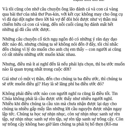
Và tôi cũng còn nhớ câu chuyện ông lão đánh cá và con cá vàng
qua bài thơ của nhà thơ Pus-kin, với kết cục không may cho ông cụ
vì đã dại dột nghe theo lời bà vợ để đòi hỏi được như vị thần mà
chiếm hữu cả con cá vàng, đến nỗi cuối cùng họ đánh mất hết
những gì đã cầu ước được.
Những câu chuyện cổ tích ngụ ngôn đó có những ý răn dạy đạo
đức nào đó, nhưng chúng ta sẽ không nói đến ở đây, tôi chỉ nhắc
đến chúng vì lý do muốn cho anh chị em thấy – con người ai cũng
có rất nhiều những ước muốn khác nhau.
Nhưng, điều mà ít ai nghĩ đến là nếu phải lựa chọn, thì ba ước muốn
nào là quan trọng nhất trong cuộc đời?
Giá như có một vị thần, đến cho chúng ta ba điều ước, thì chúng ta
sẽ ước muốn điều gì? Hay là sẽ lãng phí ba điều ước đó?
Không phải điều ước nào con người nghĩ ra cũng là điều tốt. Tin
Chúa không phải là cầu được ước thấy như nhiều người nghĩ.
Nhiều khi điều chúng ta cầu xin mà chưa nhận được lại dạy cho
chúng ta nhiều gấp mấy lần những lời cầu nguyện được nhận ngay
lập tức. Chúng ta học sự nhịn nhục, còn sự nhịn nhục sanh sự rèn
tập, sự nhịn nhục sanh sự rèn tập, sự rèn tập sanh sự trông cậy. Còn
sự trông cậy không bao giờ làm chúng ta phải bị hổ thẹn (Rô-ma