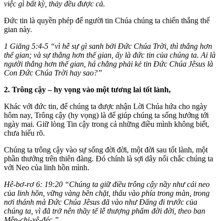
việc gì bất kỳ, thảy đều được cả.
Đức tin là quyền phép để người tin Chúa chúng ta chiến thắng thế
gian này.
1 Giăng 5:4-5 “vì hễ sự gì sanh bởi Ðức Chúa Trời, thì thắng hơn
thế gian; và sự thắng hơn thế gian, ấy là đức tin của chúng ta. Ai là
người thắng hơn thế gian, há chẳng phải kẻ tin Ðức Chúa Jêsus là
Con Ðức Chúa Trời hay sao?”
2. Trông cậy – hy vọng vào một tương lai tốt lành,
Khác với đức tin, để chúng ta được nhận Lời Chúa hứa cho ngày
hôm nay, Trông cậy (hy vọng) là để giúp chúng ta sống hướng tới
ngày mai. Giữ lòng Tin cậy trong cả những điều mình không biết,
chưa hiểu rõ.
Chúng ta trông cậy vào sự sống đời đời, một đời sau tốt lành, một
phần thưởng trên thiên đàng. Đó chính là sợi dây nối chắc chúng ta
với Neo của linh hồn mình.
Hê-bơ-rơ 6: 19:20 “Chúng ta giữ điều trông cậy nầy như cái neo
của linh hồn, vững vàng bền chặt, thấu vào phía trong màn, trong
nơi thánh mà Ðức Chúa Jêsus đã vào như Ðấng đi trước của
chúng ta, vì đã trở nên thầy tế lễ thượng phẩm đời đời, theo ban
Mên-chi-xê-đéc.”