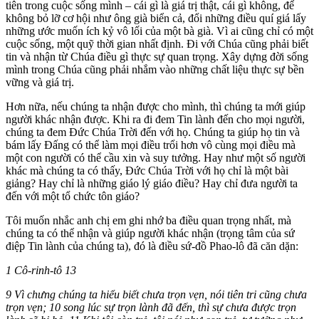
tiên trong cuộc sống mình – cái gì là giá trị thật, cái gì không, để
không bỏ lỡ cơ hội như ông già biển cả, đổi những điều quí giá lấy
những ước muốn ích kỷ vô lối của một bà già. Vì ai cũng chỉ có một
cuộc sống, một quỹ thời gian nhất định. Đi với Chúa cũng phải biết
tin và nhận từ Chúa điều gì thực sự quan trọng. Xây dựng đời sống
mình trong Chúa cũng phải nhắm vào những chất liệu thực sự bền
vững và giá trị.
Hơn nữa, nếu chúng ta nhận được cho mình, thì chúng ta mới giúp
người khác nhận được. Khi ra đi đem Tin lành đến cho mọi người,
chúng ta đem Đức Chúa Trời đến với họ. Chúng ta giúp họ tin và
bám lấy Đấng có thể làm mọi điều trổi hơn vô cùng mọi điều mà
một con người có thể cầu xin và suy tưởng. Hay như một số người
khác mà chúng ta có thấy, Đức Chúa Trời với họ chỉ là một bài
giảng? Hay chỉ là những giáo lý giáo điều? Hay chỉ đưa người ta
đến với một tổ chức tôn giáo?
Tôi muốn nhắc anh chị em ghi nhớ ba điều quan trọng nhất, mà
chúng ta có thể nhận và giúp người khác nhận (trọng tâm của sứ
điệp Tin lành của chúng ta), đó là điều sứ-đồ Phao-lô đã căn dặn:
1 Cô-rinh-tô 13
9 Vì chưng chúng ta hiểu biết chưa trọn vẹn, nói tiên tri cũng chưa
trọn vẹn; 10 song lúc sự trọn lành đã đến, thì sự chưa được trọn