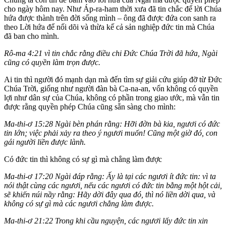
cho ngày hôm nay. Như Áp-ra-ham thời xưa đã tin chắc để lời Chúa
hứa được thành trên đời sống mình – ông đã được đứa con sanh ra
theo Lời hứa để nối dõi và thừa kế cả sản nghiệp đức tin mà Chúa
đã ban cho mình.
Rô-ma 4:21 vì tin chắc rằng điều chi Ðức Chúa Trời đã hứa, Ngài
cũng có quyền làm trọn được.
Ai tin thì người đó mạnh dạn mà đến tìm sự giải cứu giúp đỡ từ Đức
Chúa Trời, giống như người đàn bà Ca-na-an, vốn không có quyền
lợi như dân sự của Chúa, không có phần trong giao ước, mà vẫn tin
được rằng quyền phép Chúa cũng sẵn sàng cho mình:
Ma-thi-ơ 15:28 Ngài bèn phán rằng: Hỡi đờn bà kia, ngươi có đức
tin lớn; việc phải xảy ra theo ý ngươi muốn! Cũng một giờ đó, con
gái người liền được lành.
Có đức tin thì không có sự gì mà chẳng làm được
Ma-thi-ơ 17:20 Ngài đáp rằng: Ấy là tại các ngươi ít đức tin: vì ta
nói thật cùng các ngươi, nếu các ngươi có đức tin bằng một hột cải,
sẽ khiến núi nầy rằng: Hãy dời đây qua đó, thì nó liền dời qua, và
không có sự gì mà các ngươi chẳng làm được.
Ma-thi-ơ 21:22 Trong khi cầu nguyện, các ngươi lấy đức tin xin