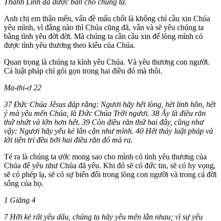
Thánh Linh đã được ban cho chúng ta.
Anh chị em thân mến, vấn đề mấu chốt là không chỉ cầu xin Chúa
yêu mình, vì đằng nào thì Chúa cũng đã, vẫn và sẽ yêu chúng ta
bằng tình yêu đời đời. Mà chúng ta cần cầu xin để lòng mình có
được tình yêu thương theo kiểu của Chúa.
Quan trọng là chúng ta kính yêu Chúa. Và yêu thương con người.
Cả luật pháp chỉ gói gọn trong hai điều đó mà thôi.
Ma-thi-ơ 22
37 Ðức Chúa Jêsus đáp rằng: Ngươi hãy hết lòng, hết linh hồn, hết
ý mà yêu mến Chúa, là Ðức Chúa Trời ngươi. 38 Ấy là điều răn
thứ nhứt và lớn hơn hết. 39 Còn điều răn thứ hai đây, cũng như
vậy: Ngươi hãy yêu kẻ lân cận như mình. 40 Hết thảy luật pháp và
lời tiên tri đều bởi hai điều răn đó mà ra.
Té ra là chúng ta ước mong sao cho mình có tình yêu thương của
Chúa để yêu như Chúa đã yêu. Khi đó sẽ có đức tin, sẽ có hy vọng,
sẽ có phép lạ, sẽ có sự biến đổi trong lòng con người và trong cả đời
sống của họ.
1 Giăng 4
7 Hỡi kẻ rất yêu dấu, chúng ta hãy yêu mến lẫn nhau; vì sự yêu