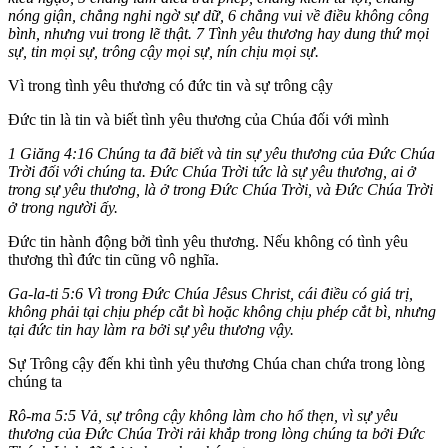
nóng giận, chẳng nghi ngờ sự dữ, 6 chẳng vui về điều không công
bình, nhưng vui trong lẽ thật. 7 Tình yêu thương hay dung thứ mọi
sự, tin mọi sự, trông cậy mọi sự, nín chịu mọi sự.
Vì trong tình yêu thương có đức tin và sự trông cậy
Đức tin là tin và biết tình yêu thương của Chúa đối với mình
1 Giăng 4:16 Chúng ta đã biết và tin sự yêu thương của Ðức Chúa
Trời đối với chúng ta. Ðức Chúa Trời tức là sự yêu thương, ai ở
trong sự yêu thương, là ở trong Ðức Chúa Trời, và Ðức Chúa Trời
ở trong người ấy.
Đức tin hành động bởi tình yêu thương. Nếu không có tình yêu
thương thì đức tin cũng vô nghĩa.
Ga-la-ti 5:6 Vì trong Ðức Chúa Jêsus Christ, cái điều có giá trị,
không phải tại chịu phép cắt bì hoặc không chịu phép cắt bì, nhưng
tại đức tin hay làm ra bởi sự yêu thương vậy.
Sự Trông cậy đến khi tình yêu thương Chúa chan chứa trong lòng
chúng ta
Rô-ma 5:5 Vả, sự trông cậy không làm cho hổ thẹn, vì sự yêu
thương của Ðức Chúa Trời rải khắp trong lòng chúng ta bởi Ðức