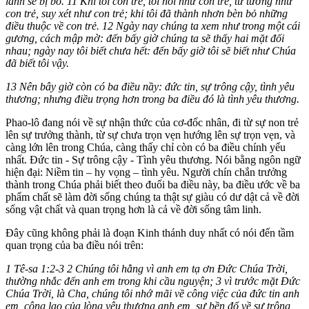
lành sẽ bị bỏ. 11 Khi tôi còn trẻ, tôi nói như con trẻ, tư tưởng như
con trẻ, suy xét như con trẻ; khi tôi đã thành nhơn bèn bỏ những
điều thuộc về con trẻ. 12 Ngày nay chúng ta xem như trong một cái
gương, cách mập mờ: đến bấy giờ chúng ta sẽ thấy hai mặt đối
nhau; ngày nay tôi biết chưa hết: đến bấy giờ tôi sẽ biết như Chúa
đã biết tôi vậy.
13 Nên bây giờ còn có ba điều nầy: đức tin, sự trông cậy, tình yêu
thương; nhưng điều trọng hơn trong ba điều đó là tình yêu thương.
Phao-lô đang nói về sự nhận thức của cơ-đốc nhân, đi từ sự non trẻ
lên sự trưởng thành, từ sự chưa trọn vẹn hướng lên sự trọn vẹn, và
càng lớn lên trong Chúa, càng thấy chỉ còn có ba điều chính yếu
nhất. Đức tin - Sự trông cậy - Tình yêu thương. Nói bằng ngôn ngữ
hiện đại: Niềm tin – hy vọng – tình yêu. Người chín chắn trưởng
thành trong Chúa phải biết theo đuổi ba điều này, ba điều ước về ba
phẩm chất sẽ làm đời sống chúng ta thật sự giàu có dư dật cả về đời
sống vật chất và quan trọng hơn là cả về đời sống tâm linh.
Đây cũng không phải là đoạn Kinh thánh duy nhất có nói đến tầm
quan trọng của ba điều nói trên:
1 Tê-sa 1:2-3 2 Chúng tôi hằng vì anh em tạ ơn Ðức Chúa Trời,
thường nhắc đến anh em trong khi cầu nguyện; 3 vì trước mặt Ðức
Chúa Trời, là Cha, chúng tôi nhớ mãi về công việc của đức tin anh
em, công lao của lòng yêu thương anh em, sự bền đổ về sự trông