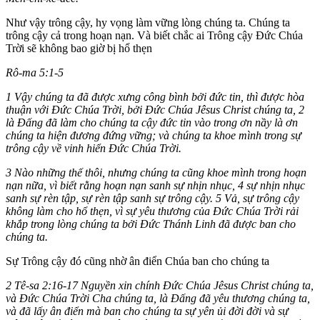
Như vậy trông cậy, hy vọng làm vững lòng chúng ta. Chúng ta
trông cậy cả trong hoạn nạn. Và biết chắc ai Trông cậy Đức Chúa
Trời sẽ không bao giờ bị hổ thẹn
Rô-ma 5:1-5
1 Vậy chúng ta đã được xưng công bình bởi đức tin, thì được hòa
thuận với Ðức Chúa Trời, bởi Ðức Chúa Jêsus Christ chúng ta, 2
là Ðấng đã làm cho chúng ta cậy đức tin vào trong ơn nầy là ơn
chúng ta hiện đương đứng vững; và chúng ta khoe mình trong sự
trông cậy về vinh hiển Ðức Chúa Trời.
3 Nào những thế thôi, nhưng chúng ta cũng khoe mình trong hoạn
nạn nữa, vì biết rằng hoạn nạn sanh sự nhịn nhục, 4 sự nhịn nhục
sanh sự rèn tập, sự rèn tập sanh sự trông cậy. 5 Vả, sự trông cậy
không làm cho hổ thẹn, vì sự yêu thương của Ðức Chúa Trời rải
khắp trong lòng chúng ta bởi Ðức Thánh Linh đã được ban cho
chúng ta.
Sự Trông cậy đó cũng nhờ ân điển Chúa ban cho chúng ta
2 Tê-sa 2:16-17 Nguyền xin chính Ðức Chúa Jêsus Christ chúng ta,
và Ðức Chúa Trời Cha chúng ta, là Ðấng đã yêu thương chúng ta,
và đã lấy ân điển mà ban cho chúng ta sự yên ủi đời đời và sự