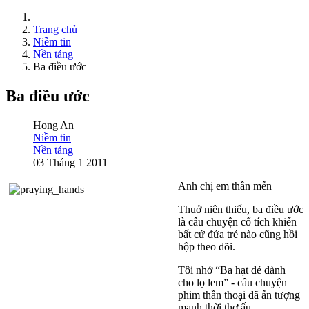
Trang chủ
Niềm tin
Nền tảng
Ba điều ước
Ba điều ước
Hong An
Niềm tin
Nền tảng
03 Tháng 1 2011
Anh chị em thân mến
Thuở niên thiếu, ba điều ước
là câu chuyện cổ tích khiến
bất cứ đứa trẻ nào cũng hồi
hộp theo dõi.
Tôi nhớ “Ba hạt dẻ dành
cho lọ lem” - câu chuyện
phim thần thoại đã ấn tượng
mạnh thời thơ ấu.