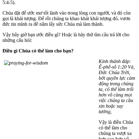
5:4-5).
Chúa đặt để ước mơ tốt lành vào trong lòng con người, và đó còn
gọi là khải tượng. Để rồi chúng ta khao khát khải tượng đó, vươn
đức tin mình ra để nắm lấy sức Chúa mà làm thành.
Vậy bây giờ bạn ước điều gì? Hoặc là hãy thử tìm câu trả lời cho
những câu hỏi:
Điều gì Chúa có thể làm cho bạn?
Kinh thánh đáp:
Ê-phê-sô 1:20 Vả,
Ðức Chúa Trời,
bởi quyền lực cảm
động trong chúng
ta, có thể làm trổi
hơn vô cùng mọi
việc chúng ta cầu
xin hoặc suy
tưởng,
Vậy là điều Chúa
có thể làm cho
chúng ta vượt xa
hơn cao hơn vô