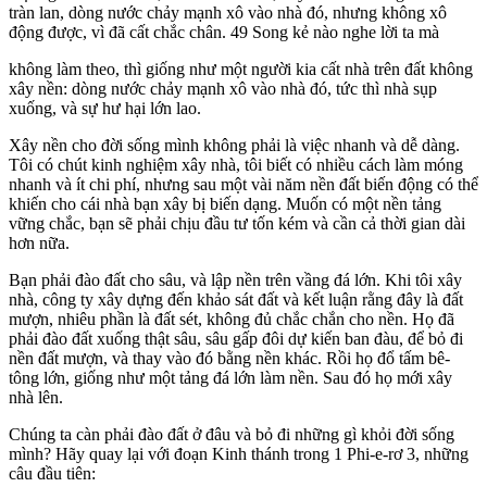
tràn lan, dòng nước chảy mạnh xô vào nhà đó, nhưng không xô
động được, vì đã cất chắc chân. 49 Song kẻ nào nghe lời ta mà
không làm theo, thì giống như một người kia cất nhà trên đất không
xây nền: dòng nước chảy mạnh xô vào nhà đó, tức thì nhà sụp
xuống, và sự hư hại lớn lao.
Xây nền cho đời sống mình không phải là việc nhanh và dễ dàng.
Tôi có chút kinh nghiệm xây nhà, tôi biết có nhiều cách làm móng
nhanh và ít chi phí, nhưng sau một vài năm nền đất biến động có thể
khiến cho cái nhà bạn xây bị biến dạng. Muốn có một nền tảng
vững chắc, bạn sẽ phải chịu đầu tư tốn kém và cần cả thời gian dài
hơn nữa.
Bạn phải đào đất cho sâu, và lập nền trên vầng đá lớn. Khi tôi xây
nhà, công ty xây dựng đến khảo sát đất và kết luận rằng đây là đất
mượn, nhiêu phần là đất sét, không đủ chắc chắn cho nền. Họ đã
phải đào đất xuống thật sâu, sâu gấp đôi dự kiến ban đàu, để bỏ đi
nền đất mượn, và thay vào đó bằng nền khác. Rồi họ đổ tấm bê-
tông lớn, giống như một tảng đá lớn làm nền. Sau đó họ mới xây
nhà lên.
Chúng ta càn phải đào đất ở đâu và bỏ đi những gì khỏi đời sống
mình? Hãy quay lại với đoạn Kinh thánh trong 1 Phi-e-rơ 3, những
câu đầu tiên: