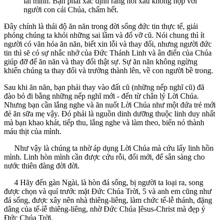
lai mình. Bạn phải xác định rằng nói xấu không hợp với
người con cái Chúa, chấm hết.
Đây chính là thái độ ăn năn trong đời sống đức tin thực tế, giải
phóng chúng ta khỏi những sai lầm và đổ vỡ cũ. Nói chung thì ít
người có văn hóa ăn năn, biết xin lỗi và thay đổi, nhưng người đức
tin thì sẽ có sự nhắc nhở của Đức Thánh Linh và ân điển của Chúa
giúp đỡ để ăn năn và thay đổi thật sự. Sự ăn năn không ngừng
khiến chúng ta thay đổi và trưởng thành lên, về con người bề trong.
Sau khi ăn năn, bạn phải thay vào đất cũ (những nếp nghĩ cũ) đã
đào bỏ đi bằng những nếp nghĩ mới - đến từ chân lý Lời Chúa.
Nhưng bạn cần lắng nghe và ăn nuốt Lời Chúa như một đứa trẻ mới
đẻ ăn sữa mẹ vậy. Đó phải là nguồn dinh dưỡng thuộc linh duy nhất
mà bạn khao khát, tiếp thu, lắng nghe và làm theo, biến nó thành
máu thịt của mình.
Như vậy là chúng ta nhờ áp dụng Lời Chúa mà cứu lấy linh hồn
mình. Linh hòn mình cần được cứu rỗi, đổi mới, để sẵn sàng cho
nước thiên đàng đời đời.
4 Hãy đến gàn Ngài, là hòn đá sống, bị người ta loại ra, song
được chọn và quí trước mặt Đức Chúa Trời, 5 và anh em cũng như
đá sống, được xây nên nhà thiêng-liêng, làm chức tế-lễ thánh, đặng
dâng của tế-ỉễ thiêng-liêng, nhờ Đức Chúa Ịêsus-Christ mà đẹp ý
Đức Chúa Trời.