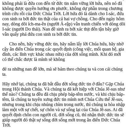
không phải là đứa con đến từ đức tin nắm vững lời hứa, nên nó đã
không được quyền hưởng ơn phước, không dự phần trong chương
trình cứu rỗi của Đức Chúa Trời. Lời hứa đó là dành cho I-sác, đứa
con sinh ra bởi đức tin thật của cả hai vợ chồng. Cho đến ngày hôm
nay, dòng dõi ích-ma-ên (người Ả-rập) vẫn tranh chiến với dòng dõi
I-sác (người Do thái). Nan đề sinh ra bởi xác thịt đến tận bây giờ
vẫn quấy phá đứa con sinh ra bởi đức tin.
Cho nên, hãy vững đức tin, hãy nắm lấy lời Chúa hứa, hãy nhờ
cậy ân điển Chúa trong các quyết định (công việc, mối quan hệ, gia
đình, các lĩnh vực khác nhau nữa) của đời sống mình. Khi đó mới
có thế chắc được là mình sẽ không
đẻ ra những nan đề lớn, mà sẽ bám theo chúng ta và con cái chúng
ta.
Hãy nhớ lại, chúng ta đã bắt đầu đời sống đức tin ở đâu? Gặp Chúa
trong Hội thánh Chúa. Và chúng ta đã kết hiệp với Chúa Jê-sus như
thế nào? Chúng ta đều đã chịu phép báp-têm nước, và khi chịu báp-
têm, là chúng ta tuyên xưng đức tin mình nơi Chúa Cứu thế Jê-sus,
nhưng trong khi chịu nhúng chìm trong nước, thì chúng ta hòa nhập
làm một với sự chết, sự chôn và sự sống lại của Chúa Jê-sus. Ai đã
quyết định chôn con người cũ, đời sống cũ, thì nhận thức đức tin sẽ
giúp người đó thật sự sống đời sống mới trong ân điển Đức Chúa
Trời.