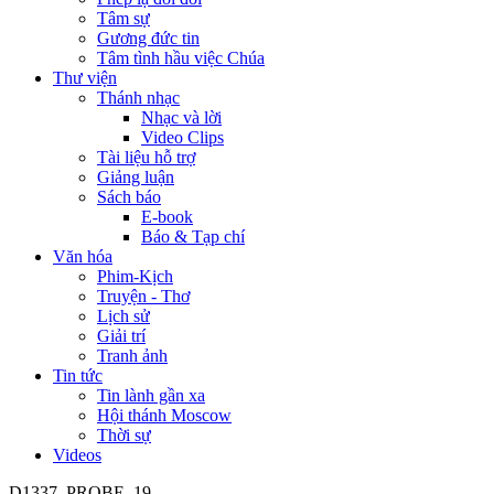
Tâm sự
Gương đức tin
Tâm tình hầu việc Chúa
Thư viện
Thánh nhạc
Nhạc và lời
Video Clips
Tài liệu hỗ trợ
Giảng luận
Sách báo
E-book
Báo & Tạp chí
Văn hóa
Phim-Kịch
Truyện - Thơ
Lịch sử
Giải trí
Tranh ảnh
Tin tức
Tin lành gần xa
Hội thánh Moscow
Thời sự
Videos