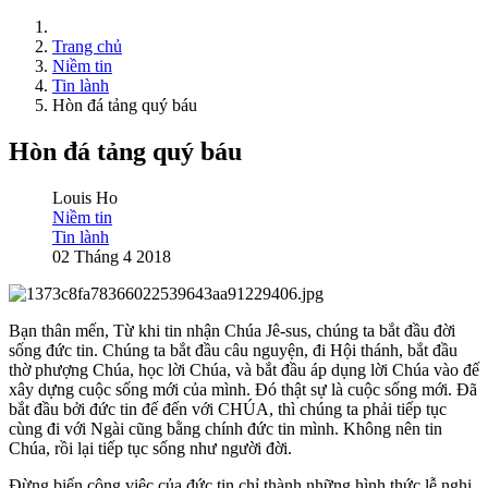
Trang chủ
Niềm tin
Tin lành
Hòn đá tảng quý báu
Hòn đá tảng quý báu
Louis Ho
Niềm tin
Tin lành
02 Tháng 4 2018
Bạn thân mến, Từ khi tin nhận Chúa Jê-sus, chúng ta bắt đầu đời
sống đức tin. Chúng ta bắt đầu câu nguyện, đi Hội thánh, bắt đầu
thờ phượng Chúa, học lời Chúa, và bắt đầu áp dụng lời Chúa vào đế
xây dựng cuộc sống mới của mình. Đó thật sự là cuộc sống mới. Đã
bắt đầu bởi đức tin đế đến với CHÚA, thì chúng ta phải tiếp tục
cùng đi với Ngài cũng bằng chính đức tin mình. Không nên tin
Chúa, rồi lại tiếp tục sống như người đời.
Đừng biến công việc của đức tin chỉ thành những hình thức lễ nghi