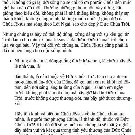
thôi. Không có gì lạ, đời sống họ sẽ chỉ có ơn phước Chúa đến mức
giới hạn nào đó thôi. Thường những gì họ muốn xây dựng, rất
giống theo kiểu đời, không phải là nhà thiêng liêng, không thấy sự
thánh khiết, không dâng mình, không muổn nhờ sự giúp đỡ của
Chúa Jê-sus mà sổng theo Lời Ngài, sao cho đẹp ý Đức Chúa Trời.
Nhưng chúng ta hãy có thái độ đúng, xứng đáng với sự kêu gọi từ
Trời dành cho mình. Chúa Jê-sus là đá được Đức Chúa Trời chọn
lựa và quí báu. Vậy thì đối với chúng ta, Chúa Jê-sus cũng phải là
đá quí nền tảng cho cuộc sống mình.
Nhưng anh em là dòng-giống được lựa-chọn, là chức thây tế-
lễ nhà vua, là
dân thánh, là dân thuộc về Đức Chúa Trời, hau cho anh em
rao-giảng nhân- đức của Đấng đã gọi anh em ra khỏi nơi tối-
tăm, đến nơi sáng-láng lạ-lùng của Ngài; 10 anh em ngày
trước không phải là một dân, mà bây giờ là dân Đức Chúa
Trời, trước không được thương-xót, mà bây giờ được thương-
xót.
Hãy tôn kính và biết ơn Chúa Jê-sus về ơn Chúa chọn lựa
mình, là người thờ phượng Chúa, là thánh đồ, thuộc về Đức
Chúa Trời! Khi đó đời sống mới của chúng ta sẽ thật ý nghĩa,
đầy niềm vui và kết quả trong tình yêu thương của Đức Chúa