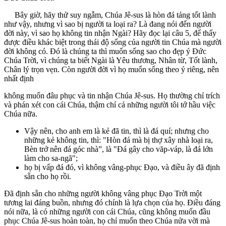
Bây giờ, hãy thử suy ngẫm, Chúa Jê-sus là hòn đá tảng tốt lành
như vậy, nhưng vì sao bị người ta loại ra? Là đang nói đến người
đời này, vì sao họ không tin nhận Ngài? Hãy đọc lại câu 5, đế thấy
được điều khác biệt trong thái độ sống của người tin Chúa mà người
đời không có. Đó là chúng ta thì muốn sống sao cho đẹp ý Đức
Chúa Trời, vì chúng ta biết Ngài là Yêu thương, Nhân từ, Tốt lành,
Chân lý trọn vẹn. Còn người đời vì họ muốn sống theo ý riêng, nên
nhất định
không muốn đâu phục và tin nhận Chúa Jê-sus. Họ thường chỉ trích
và phán xét con cái Chúa, thậm chí cả những người tôi tớ hầu việc
Chúa nữa.
Vậy nên, cho anh em là kẻ đã tin, thì là đá quí; nhưng cho
những kẻ không tin, thì: "Hòn đá mà bị thợ xây nhà loại ra,
Bèn trở nên đá góc nhà”, là "Đá gây cho văp-váp, là đá lớn
làm cho sa-ngã";
họ bị vấp đá đó, vì không vâng-phục Đạo, và điều ây đã định
sẵn cho họ rồi.
Đã định sẵn cho những người không vâng phục Đạo Trời một
tương lai đáng buồn, nhưng đó chính là lựa chọn của họ. Điều đáng
nói nữa, là có những người con cái Chúa, cũng không muốn đầu
phục Chúa Jê-sus hoàn toàn, họ chỉ muốn theo Chúa nửa vời mà