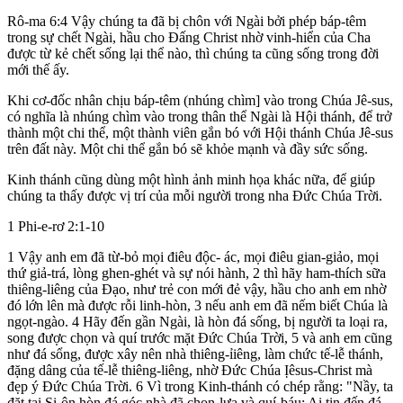
Rô-ma 6:4 Vậy chúng ta đã bị chôn với Ngài bởi phép báp-têm
trong sự chết Ngài, hầu cho Đấng Christ nhờ vinh-hiển của Cha
được từ kẻ chết sống lại thể nào, thì chúng ta cũng sống trong đời
mới thế ấy.
Khi cơ-đốc nhân chịu báp-têm (nhúng chìm] vào trong Chúa Jê-sus,
có nghĩa là nhúng chìm vào trong thân thể Ngài là Hội thánh, để trở
thành một chi thể, một thành viên gắn bó với Hội thánh Chúa Jê-sus
trên đất này. Một chi thể gắn bó sẽ khỏe mạnh và đầy sức sống.
Kinh thánh cũng dùng một hình ảnh minh họa khác nữa, để giúp
chúng ta thấy được vị trí của mỗi người trong nha Đức Chúa Trời.
1 Phi-e-rơ 2:1-10
1 Vậy anh em đã từ-bỏ mọi điêu độc- ác, mọi điêu gian-giảo, mọi
thứ giả-trá, lòng ghen-ghét và sự nói hành, 2 thì hãy ham-thích sữa
thiêng-liêng của Đạo, như trẻ con mới đẻ vậy, hầu cho anh em nhờ
đó lớn lên mà được rỗi linh-hòn, 3 nếu anh em đã nếm biết Chúa là
ngọt-ngào. 4 Hãy đến gần Ngài, là hòn đá sống, bị người ta loại ra,
song được chọn và quí trước mặt Đức Chúa Trời, 5 và anh em cũng
như đá sổng, được xây nên nhà thiêng-ỉiêng, làm chức tế-lễ thánh,
đặng dâng của tế-lễ thiêng-liêng, nhờ Đức Chúa Ịêsus-Christ mà
đẹp ý Đức Chúa Trời. 6 Vì trong Kinh-thánh có chép rằng: "Nầy, ta
đặt tại Si-ôn hòn đá góc nhà đã chọn-lựa và quí-báu; Ai tin đến đá