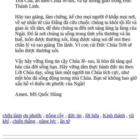
Trời Cha, ân điển Chúa Jê-sus, và sự tương giao trong Đức
Thánh Linh.
Hãy rao giảng, làm chứng, kể cho mọi người ở khắp mọi nơi,
về sự nhân từ của Đấng đã cứu chuộc chúng ta khỏi tội lỗi và
gian ác tối tăm, để đưa chúng ta đến nơi sáng láng lạ lùng của
Ngài. Đó là nơi chúng ta sống trong tình yêu thương và ân
huệ, luôn được thương xót, lòng được sáng soi để noi theo
chân lý và rao giảng Tin lành. Vì con cái Đức Chúa Trời sẽ
luôn được thương xót.
Vậy hãy vững lòng tin cậy Chúa Jê- sus, là hòn đá tảng quí
báu của đời sống bạn. Hãy vững tâm thực hành đức tin theo
Lời Chúa dạy, sống làm một người tin Chúa tích cực, như
một hòn đá sống động trong nhà Chúa. Bạn sẽ không bao giờ
xấu hổ vì thiếu ơn phước của Ngài!
Amen. MS Quốc Hùng
chữa lành
ơn phước
,
trông cậy
,
đức tin
,
lời hứa
,
Kinh thánh
,
vũ
khí
,
chiến thắng
,
năng lực
,
ân tứ