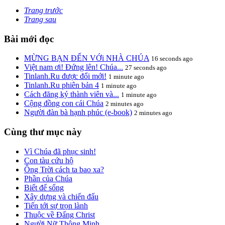
Trang trước
Trang sau
Bài mới đọc
MỪNG BẠN ÐẾN VỚi NHÀ CHÚA
16 seconds ago
Việt nam ơi! Đứng lên! Chúa...
27 seconds ago
Tinlanh.Ru được đổi mới!
1 minute ago
Tinlanh.Ru phiên bản 4
1 minute ago
Cách đăng ký thành viên và...
1 minute ago
Cộng đồng con cái Chúa
2 minutes ago
Người đàn bà hạnh phúc (e-book)
2 minutes ago
Cùng thư mục này
Vì Chúa đã phục sinh!
Con tàu cứu hộ
Ông Trời cách ta bao xa?
Phần của Chúa
Biết để sống
Xây dựng và chiến đấu
Tiến tới sự trọn lành
Thuộc về Đấng Christ
Người Nữ Thông Minh