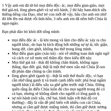
1 Vậy anh em đã từ-bỏ mọi điêu độc- ác, mọi điều gian-giảo, mọi
thứ giả-trá, lòng ghen-ghét và sự nói hành, 2 thì hãy ham-thích sữa
thiêng-liêng của Đạo, như trẻ con mới đẻ vậy, hâu cho anh em nhờ
đó lớn lên mà được rỗi ỉinh-hồn, 3 nếu anh em đã nếm biết Chúa là
ngọt-ngào.
Bạn phải đào bỏ khỏi đời sổng mình:
mọi điều độc ác - là khi mong và làm cho điều ác xảy ra cho
người khác, do bạn bị kích động bởi những sự tự ái, tức giận,
hung dữ, căm ghét, không tha thứ trong lòng mình.
Mọi điều gian giảo (xảo trá) - nói về những toan tính nghi ngờ
và cách cư xử mưu mô thâm độc theo kiểu đời này.
Mọi thứ giả trá - thái độ không chân thành, không ngay
thẳng, đạo đức giả, thật là một thứ men xấu mà Chúa ]ê-sus
đã phán dặn chúng ta cần tránh.
lòng ghen ghét (ganh tị) - thật là một thứ thuốc độc, vì bạn
cần nhớ rằng ganh tị và tranh cạnh (đến mức phá hoại ngầm
người khác) là điều xấu xa ghê gớm trước mặt Chúa. Đừng
quên rằng ân điển Chúa luôn đủ cho mọi người trong đó có
cả bạn, nhưng sẽ không dành cho người có lòng ganh tị.
sự nói hành (nói xấu, chê bai, bình luận với thái độ coi
thường) - đây là vấn đề phổ biến với nhiều con cái Chúa,
nhưng ai cầm giữ được miệng mình, thì cầm giữ được tương