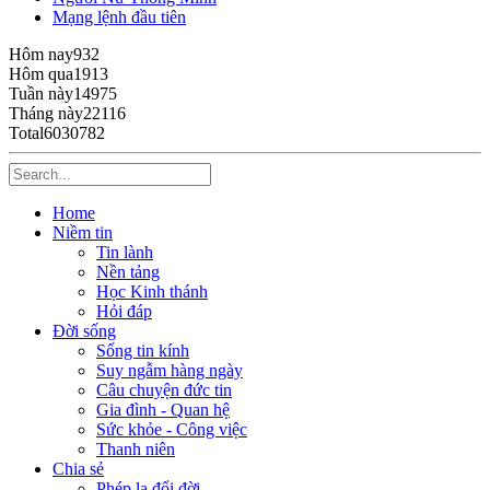
Mạng lệnh đầu tiên
Hôm nay
932
Hôm qua
1913
Tuần này
14975
Tháng này
22116
Total
6030782
Home
Niềm tin
Tin lành
Nền tảng
Học Kinh thánh
Hỏi đáp
Đời sống
Sống tin kính
Suy ngẫm hàng ngày
Câu chuyện đức tin
Gia đình - Quan hệ
Sức khỏe - Công việc
Thanh niên
Chia sẻ
Phép lạ đổi đời