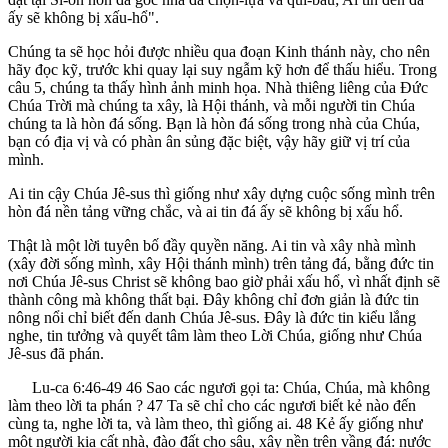
ấy sẽ không bị xấu-hổ".
Chúng ta sẽ học hỏi được nhiều qua đoạn Kinh thánh này, cho nên
hãy đọc kỹ, trước khi quay lại suy ngẫm kỹ hơn để thấu hiểu. Trong
câu 5, chúng ta thấy hình ảnh minh họa. Nhà thiêng liêng của Đức
Chúa Trời mà chúng ta xây, là Hội thánh, và mỗi người tin Chúa
chúng ta là hòn đá sống. Bạn là hòn đá sống trong nhà của Chúa,
bạn có địa vị và có phàn ân sủng đặc biệt, vậy hãy giữ vị trí của
mình.
Ai tin cậy Chúa Jê-sus thì giống như xây dựng cuộc sống mình trên
hòn đá nền tảng vững chắc, và ai tin đá ấy sẽ không bị xấu hổ.
Thật là một lời tuyên bố đầy quyền năng. Ai tin và xây nhà mình
(xây đời sống mình, xây Hội thánh mình) trên tảng đá, bằng đức tin
nơi Chúa Jê-sus Christ sẽ không bao giờ phải xấu hổ, vì nhất định sẽ
thành công mà không thất bại. Đây không chỉ đơn giản là đức tin
nông nổi chỉ biết đến danh Chúa Jê-sus. Đây là đức tin kiểu lắng
nghe, tin tưởng và quyết tâm làm theo Lời Chúa, giống như Chúa
Jê-sus đã phán.
Lu-ca 6:46-49 46 Sao các ngươi gọi ta: Chúa, Chúa, mà không
làm theo lời ta phán ? 47 Ta sẽ chỉ cho các ngươi biết kẻ nào đến
cùng ta, nghe lời ta, và làm theo, thì giống ai. 48 Kẻ ấy giống như
một người kia cất nhà, đào đất cho sâu, xây nền trên vầng đá: nước