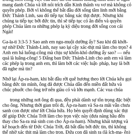
mang danh Chúa và lời nói trích dẫn Kinh thánh vu vơ mà không có
quyền phép. Bởi vì không thể bắt đầu đời sống tâm linh mới bằng
Đức Thánh Linh, sau đó tiếp tục bằng xác thịt được. Nhưng khi
chúng ta tiếp tục bởi đức tin, thì sẽ tiếp tục có ân điển và quyền
phép Chúa làm ra những phép lạ kỳ diệu trong đời sống con cái
Ngài!
Ga-la-ti 3:3-5 3 Sao anh em ngu-muội dường ấy? Sau khi đã khởi-
sự nhờ Đức Thánh-Linh, nay sao lại cậy xác-thịt mà làm cho trọn? 4
Anh em há luống-công mà chịu sự khốn-khó dường ấy sao? — nếu
quả là luâng-công! 5 Đấng ban Đức Thánh-Linh cho anh em và làm
các phép lạ trong anh em, thì làm bởi các việc luật- pháp, hay là bởi
đã nghe mà tin?
Nhớ lại Áp-ra-ham, khi bắt đầu rời quê hương theo lời Chúa kêu gọi
bằng đức tin mình, ông đã được Chúa dẫn đến miền đất hứa và
chúc phuớc cho ông trở nên giàu có và lớn mạnh. Các vua chúa
trong những nơi ông đi qua, đều phải dành sự tôn trọng đặc biệt
cho ông. Nhưng thời gian trôi đi, Áp-ra-ham và Sa-ra mãi vẫn chưa
sanh con được như lời Chúa hứa. Họ bèn quyết định dùng xác thịt
để giúp Đức Chúa Trời làm cho trọn việc này (đưa nàng hầu đến
thay cho Sa-ra mà sinh con cho Áp-ra-ham). Nhưng khải tượng và
kế hoạch đến từ Đức Chúa Trời, đã bắt đầu bởi đức tin, thì không
thế nhờ xác thịt mà làm cho trọn. Đứa con đã sinh ra (là ích-ma- ên)