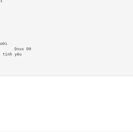
i

ười

      Dsus D9

 tình yêu
