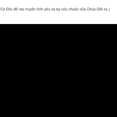
 Cơ Đốc để rao truyền tình yêu và sự cứu chuộc của Chúa Giê-xu.)