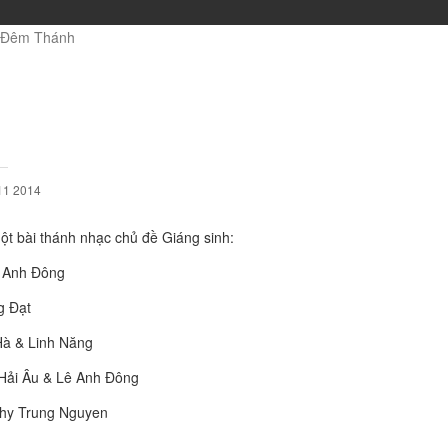
 Đêm Thánh
11 2014
một bài thánh nhạc chủ đề Giáng sinh:
ê Anh Đông
g Đạt
Hà & Linh Năng
 Hải Âu & Lê Anh Đông
thy Trung Nguyen