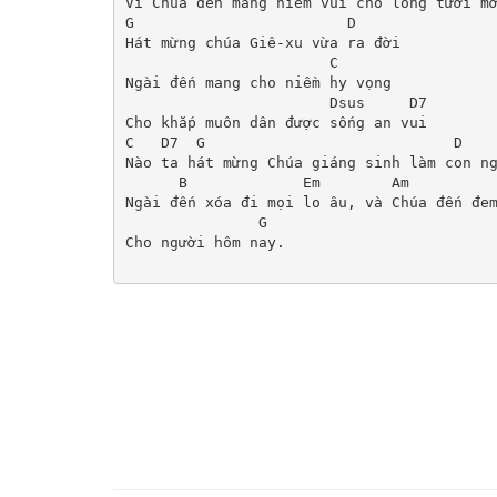
Vì Chúa đến mang niềm vui cho lòng tươi mớ
G                        D   

Hát mừng chúa Giê-xu vừa ra đời

                       C 

Ngài đến mang cho niềm hy vọng

                       Dsus     D7

Cho khắp muôn dân được sống an vui

C   D7  G                            D  

Nào ta hát mừng Chúa giáng sinh làm con ng
      B             Em        Am          
Ngài đến xóa đi mọi lo âu, và Chúa đến đem
               G

Cho người hôm nay.
