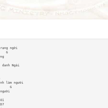
        

rạng ngời

   G

ng

 danh Ngài



          

nh làm người

     G

người

ồi

D7
