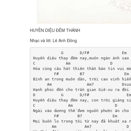
HUYỀN DIỆU ĐÊM THÁNH
Nhạc và lời: Lê Anh Đông
            G       D/F#              Em  
Huyền diệu thay đêm nay,muôn ngàn ánh sao 
C             Am                 D        
Hòa cùng câu hát thiên thần báo tin vui mừ
         F#         B7                 Em

Bình an trong muôn dân, trời cao vinh hiển
      Am               Am7            Dsus
Hạnh phúc đến cho trần gian Giê-xu ra đời

D           G       D/F#                Em
Huyền diệu thay đêm nay, con trời giáng si
C              Am                  D      
Ngài vào dương thế đem nguồn phước ân cho 
         F#        B7             Em

Mọi buồn lo trong tôi từ nay đã khuất xa r
        Am            Am7               D 