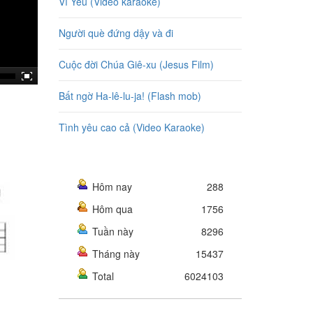
Vì Yêu (Video karaoke)
Người què đứng dậy và đi
Cuộc đời Chúa Giê-xu (Jesus Film)
Bất ngờ Ha-lê-lu-ja! (Flash mob)
Tình yêu cao cả (Video Karaoke)
Hôm nay
288
Hôm qua
1756
Tuần này
8296
Tháng này
15437
Total
6024103