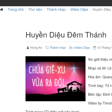
Trang chủ
Thư viện
Thánh nhạc
Video Clips
Huyền Diệu
Huyền Diệu Đêm Thánh
Hong An
Thánh nhạc
Video Clips
14 Tháng 
Xin giới thiệu 
Nhạc và lời: L
Hòa âm: Quan
Trình bày: Tố 
Biên tập: Đinh
Video by Timo
Trích trong CD "Hãy mở cửa lòng"