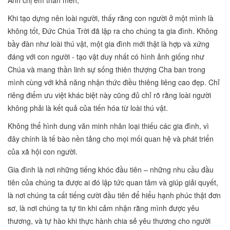
Anh chị em thân mến,
Khi tạo dựng nên loài người, thấy rằng con người ở một mình là
không tốt, Đức Chúa Trời đã lập ra cho chúng ta gia đình. Không
bầy đàn như loài thú vật, một gia đình mới thật là hợp và xứng
đáng với con người - tạo vật duy nhất có hình ảnh giống như
Chúa và mang thần linh sự sống thiên thượng Cha ban trong
mình cùng với khả năng nhận thức điều thiêng liêng cao đẹp. Chỉ
riêng điểm ưu việt khác biệt này cũng đủ chỉ rõ rằng loài người
không phải là kết quả của tiến hóa từ loài thú vật.
Không thể hình dung văn minh nhân loại thiếu các gia đình, vì
đây chính là tế bào nền tảng cho mọi mối quan hệ và phát triển
của xã hội con người.
Gia đình là nơi những tiếng khóc đầu tiên – những nhu cầu đầu
tiên của chúng ta được ai đó lập tức quan tâm và giúp giải quyết,
là nơi chúng ta cất tiếng cười đầu tiên để hiểu hạnh phúc thật đơn
sơ, là nơi chúng ta tự tin khi cảm nhận rằng mình được yêu
thương, và tự hào khi thực hành chia sẻ yêu thương cho người