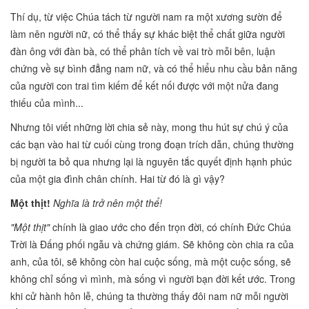
Thí dụ, từ việc Chúa tách từ người nam ra một xương sườn để
làm nên người nữ, có thể thấy sự khác biệt thể chất giữa người
đàn ông với đàn bà, có thể phân tích về vai trò mỗi bên, luận
chứng về sự bình đẳng nam nữ, và có thể hiểu nhu cầu bản năng
của người con trai tìm kiếm để kết nối được với một nửa đang
thiếu của mình...
Nhưng tôi viết những lời chia sẻ này, mong thu hút sự chú ý của
các bạn vào hai từ cuối cùng trong đoạn trích dẫn, chúng thường
bị người ta bỏ qua nhưng lại là nguyên tắc quyết định hạnh phúc
của một gia đình chân chính. Hai từ đó là gì vậy?
Một thịt!
Nghĩa là trở nên một thể!
"Một thịt"
chính là giao ước cho đến trọn đời, có chính Đức Chúa
Trời là Đấng phối ngẫu và chứng giám. Sẽ không còn chia ra của
anh, của tôi, sẽ không còn hai cuộc sống, mà một cuộc sống, sẽ
không chỉ sống vì mình, mà sống vì người bạn đời kết ước. Trong
khi cử hành hôn lễ, chúng ta thường thấy đôi nam nữ mỗi người