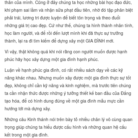
thân của mình. Cũng ở đây chúng ta học những bài học đạo đức,
khi phạm sai lầm và nhận sửa phạt đầu tiên, nhờ đó tập phân biệt
phải trái, lương tri được luyện để biết tôn trọng và theo đuổi
những giá trị cao đẹp. Cứ như thế, chúng ta hình thành nhân tính,
học làm người, và để rồi đến lượt mình khi đã thực sự trưởng
thành, lại ra đi tìm kiếm để dựng xây một GIA ĐÌNH mới.
Vì vậy, thật không quá khi nói rằng con người muốn được hạnh
phúc hãy học xây dựng một gia đình hạnh phúc.
Luận về hạnh phúc gia đình, có rất nhiều sách dạy về các kỹ
năng khác nhau. Nhưng muốn xây được một gia đình thực sự tốt
đẹp, không chỉ cần kỹ năng và kinh nghiệm, mà trước tiên chúng
ta cần nhận thức được những ý tưởng thiết kế ban đầu của Đấng
tạo hóa, để có hình dung đúng về một gia đình mẫu mực cần
hướng tới mà dựng xây.
Những câu Kinh thánh nói trên bày tỏ nhiều chân lý vô cùng quan
trọng giúp chúng ta hiểu được cấu hình và những quan hệ cấu
kết trong một gia đình.