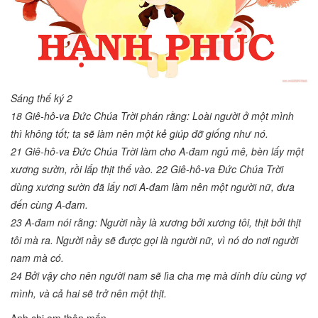
Sáng thế ký 2
18 Giê-hô-va Ðức Chúa Trời phán rằng: Loài người ở một mình
thì không tốt; ta sẽ làm nên một kẻ giúp đỡ giống như nó.
21 Giê-hô-va Ðức Chúa Trời làm cho A-đam ngủ mê, bèn lấy một
xương sườn, rồi lấp thịt thế vào. 22 Giê-hô-va Ðức Chúa Trời
dùng xương sườn đã lấy nơi A-đam làm nên một người nữ, đưa
đến cùng A-đam.
23 A-đam nói rằng: Người nầy là xương bởi xương tôi, thịt bởi thịt
tôi mà ra. Người nầy sẽ được gọi là người nữ, vì nó do nơi người
nam mà có.
24 Bởi vậy cho nên người nam sẽ lìa cha mẹ mà dính díu cùng vợ
mình, và cả hai sẽ trở nên một thịt.