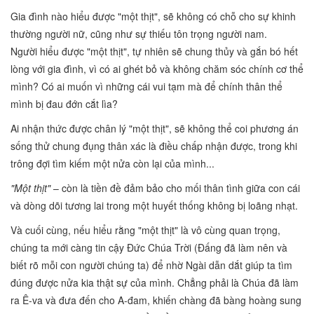
Gia đình nào hiểu được "một thịt", sẽ không có chỗ cho sự khinh
thường người nữ, cũng như sự thiếu tôn trọng người nam.
Người hiểu được "một thịt", tự nhiên sẽ chung thủy và gắn bó hết
lòng với gia đình, vì có ai ghét bỏ và không chăm sóc chính cơ thể
mình? Có ai muốn vì những cái vui tạm mà để chính thân thể
mình bị đau đớn cắt lìa?
Ai nhận thức được chân lý "một thịt", sẽ không thể coi phương án
sống thử chung đụng thân xác là điều chấp nhận được, trong khi
trông đợi tìm kiếm một nửa còn lại của mình...
"Một thịt"
– còn là tiền đề đảm bảo cho mối thân tình giữa con cái
và dòng dõi tương lai trong một huyết thống không bị loãng nhạt.
Và cuối cùng, nếu hiểu rằng "một thịt" là vô cùng quan trọng,
chúng ta mới càng tin cậy Đức Chúa Trời (Đấng đã làm nên và
biết rõ mỗi con người chúng ta) để nhờ Ngài dẫn dắt giúp ta tìm
đúng được nửa kia thật sự của mình. Chẳng phải là Chúa đã làm
ra Ê-va và đưa đến cho A-đam, khiến chàng đã bàng hoàng sung