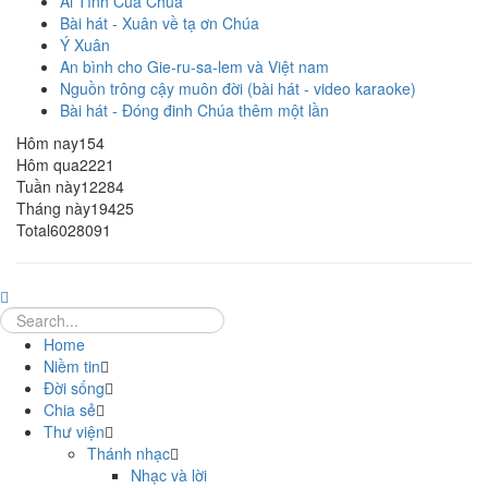
Ái Tình Của Chúa
Bài hát - Xuân về tạ ơn Chúa
Ý Xuân
An bình cho Gie-ru-sa-lem và Việt nam
Nguồn trông cậy muôn đời (bài hát - video karaoke)
Bài hát - Đóng đinh Chúa thêm một lần
Hôm nay
154
Hôm qua
2221
Tuần này
12284
Tháng này
19425
Total
6028091
Home
Niềm tin
Đời sống
Chia sẻ
Thư viện
Thánh nhạc
Nhạc và lời