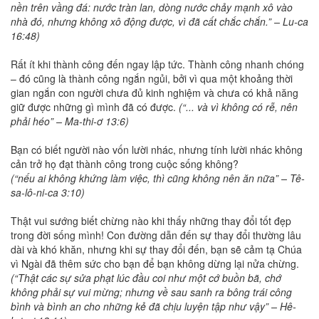
nền trên vầng đá: nước tràn lan, dòng nước chảy mạnh xô vào
nhà đó, nhưng không xô động được, vì đã cất chắc chắn.” – Lu-ca
16:48)
Rất ít khi thành công đến ngay lập tức. Thành công nhanh chóng
– đó cũng là thành công ngắn ngủi, bởi vì qua một khoảng thời
gian ngắn con người chưa đủ kinh nghiệm và chưa có khả năng
giữ được những gì mình đã có được.
(“... và vì không có rễ, nên
phải héo” – Ma-thi-ơ 13:6)
Bạn có biết người nào vốn lười nhác, nhưng tính lười nhác không
cản trở họ đạt thành công trong cuộc sống không?
(“nếu ai không khứng làm việc, thì cũng không nên ăn nữa” – Tê-
sa-lô-ni-ca 3:10)
Thật vui sướng biết chừng nào khi thấy những thay đổi tốt đẹp
trong đời sống mình! Con đường dẫn đến sự thay đổi thường lâu
dài và khó khăn, nhưng khi sự thay đổi đến, bạn sẽ cảm tạ Chúa
vì Ngài đã thêm sức cho bạn để bạn không dừng lại nửa chừng.
(“Thật các sự sửa phạt lúc đầu coi như một cớ buồn bã, chớ
không phải sự vui mừng; nhưng về sau sanh ra bông trái công
bình và bình an cho những kẻ đã chịu luyện tập như vậy” – Hê-