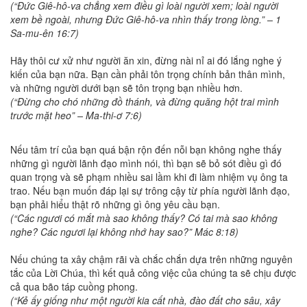
(“Đức Giê-hô-va chẳng xem điều gì loài người xem; loài người
xem bề ngoài, nhưng Đức Giê-hô-va nhìn thấy trong lòng.” – 1
Sa-mu-ên 16:7)
Hãy thôi cư xử như người ăn xin, đừng nài nỉ ai đó lắng nghe ý
kiến của bạn nữa. Bạn cần phải tôn trọng chính bản thân mình,
và những người dưới bạn sẽ tôn trọng bạn nhiều hơn.
(“Đừng cho chó những đồ thánh, và đừng quăng hột trai mình
trước mặt heo” – Ma-thi-ơ 7:6)
Nếu tâm trí của bạn quá bận rộn đến nỗi bạn không nghe thấy
những gì người lãnh đạo mình nói, thì bạn sẽ bỏ sót điều gì đó
quan trọng và sẽ phạm nhiều sai lầm khi đi làm nhiệm vụ ông ta
trao. Nếu bạn muốn đáp lại sự trông cậy từ phía người lãnh đạo,
bạn phải hiểu thật rõ những gì ông yêu cầu bạn.
(“Các ngươi có mắt mà sao không thấy? Có tai mà sao không
nghe? Các ngươi lại không nhớ hay sao?” Mác 8:18)
Nếu chúng ta xây chậm rãi và chắc chắn dựa trên những nguyên
tắc của Lời Chúa, thì kết quả công việc của chúng ta sẽ chịu được
cả qua bão táp cuồng phong.
(“Kẻ ấy giống như một người kia cất nhà, đào đất cho sâu, xây