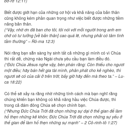
bơ-rơ 12:11)
Biết được giới hạn của những cơ hội và khả năng của bản thân
cũng không kém phần quan trọng như việc biết được những tiềm
năng bản thân.
(“Vậy, nhờ ơn đã ban cho tôi, tôi nói với mỗi người trong anh em
chớ có tư tưởng [về bản thân] cao quá lẽ, nhưng phải có tâm tình
tầm thường” – Rô-ma 12:3)
Nói rằng bạn sẵn sàng hy sinh tất cả những gì mình có vì Chúa
thì rất dễ, chừng nào Ngài chưa yêu cầu bạn làm điều đó.
(“Đức Chúa Jêsus nghe vậy, bèn phán rằng: Còn thiếu cho ngươi
một điều; hãy bán hết gia tài mình, phân phát cho kẻ nghèo, thì
ngươi sẽ có của cải ở trên trời; bấy giờ hãy đến mà theo ta.” – Lu-
ca 18:22)
Có thể sẽ xảy ra rằng nhờ những tính cách mà bạn nghĩ rằng
chúng khiến bạn không có khả năng hầu việc Chúa được, thì
trong cả đám đông Chúa sẽ chọn chính bạn.
(“Nhưng Đức Chúa Trời đã chọn những sự dại ở thế gian để làm
hổ thẹn những kẻ khôn; Đức Chúa Trời đã chọn những sự yếu ở
thế gian để làm hổ thẹn những sự mạnh” – 2 Cô-rinh-tô 1:27)