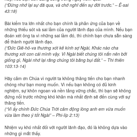
(“Đừng nhớ lại sự đã qua, và chớ nghĩ đến sự đời trước.” – Ê-sai
43:18)
Bài kiểm tra lớn nhất cho bạn chính là phản ứng của bạn về
những thiếu sót và sai lầm của người lãnh đạo của mình. Nếu bạn
đoán xét ông ta vì những sai lầm đó, thì chính bạn chưa sẵn sàng
để thành người lãnh đạo.
(“Đức Giê-hô-va thương xót kẻ kính sợ Ngài, Khác nào cha
thương xót con cái mình vậy. Vì Ngài biết chúng tôi nắn nên bởi
giống gì, Ngài nhớ lại rằng chúng tôi bằng bụi đất.” – Thi thiên
103:13-14)
Hãy cảm ơn Chúa vì người ta không thăng tiến cho bạn nhanh
chóng như bạn mong muốn. Vì nếu bạn không có đủ kinh
nghiệm, sự khôn ngoan và nền tảng vững chắc, thì bạn sẽ không
đứng nổi trước những khó khăn mà nhất định sẽ đến cùng với sự
thăng tiến.
(“Vì ấy chính Đức Chúa Trời cảm động lòng anh em vừa muốn
vừa làm theo ý tốt Ngài” – Phi-líp 2:13)
Nhiệm vụ khó nhất đối với người lãnh đạo, đó là không dựa vào
những gì mắt thấy.