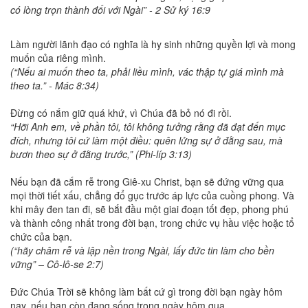
có lòng trọn thành đối với Ngài” - 2 Sử ký 16:9
Làm người lãnh đạo có nghĩa là hy sinh những quyền lợi và mong
muốn của riêng mình.
(“Nếu ai muốn theo ta, phải liều mình, vác thập tự giá mình mà
theo ta.” - Mác 8:34)
Đừng có nắm giữ quá khứ, vì Chúa đã bỏ nó đi rồi.
“Hỡi Anh em, về phần tôi, tôi không tưởng rằng đã đạt đến mục
đích, nhưng tôi cứ làm một điều: quên lửng sự ở đằng sau, mà
bươn theo sự ở đằng trước,” (Phi-líp 3:13)
Nếu bạn đã cắm rễ trong Giê-xu Christ, bạn sẽ đứng vững qua
mọi thời tiết xấu, chẳng đổ gục trước áp lực của cuồng phong. Và
khi mây đen tan đi, sẽ bắt đầu một giai đoạn tốt đẹp, phong phú
và thành công nhất trong đời bạn, trong chức vụ hầu việc hoặc tổ
chức của bạn.
(“hãy châm rễ và lập nền trong Ngài, lấy đức tin làm cho bền
vững” – Cô-lô-se 2:7)
Đức Chúa Trời sẽ không làm bất cứ gì trong đời bạn ngày hôm
nay, nếu bạn còn đang sống trong ngày hôm qua.