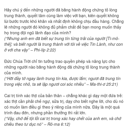
Hãy chú ý đến những người đã bằng hành động chứng tỏ lòng
trung thành, quyết tâm cùng làm việc với bạn, kiên quyết không
lùi bước trước khó khăn và nhất định không chịu đầu hàng. Chẳng
lẽ những người đó không đủ phẩm chất để bạn mong muốn thấy
họ trong đội ngũ lãnh đạo của mình?
(“Nhưng anh em đã biết sự trung tín từng trải của người [Ti-mô-
thê]; và biết người là trung thành với tôi về việc Tin Lành, như con
ở với cha vậy” – Phi-líp 2:22)
Đức Chúa Trời chỉ tin tưởng trao quyền phép và năng lực cho
những người nào bằng hành động đã chứng tỏ lòng trung thành
của mình.
(“Hỡi đầy tớ ngay lành trung tín kia, được lắm; ngươi đã trung tín
trong việc nhỏ, ta sẽ lập ngươi coi sóc nhiều” – Ma-thi-ơ 25:21)
Cai trị tính xác thịt của bản thân – chẳng khác gì dạy một đứa trẻ:
xác thịt cần phải chế ngự, sửa trị, dạy cho biết nghe lời, cho dù nó
có muốn làm điều gì theo ý riêng của mình nữa. Đây là một quá
trình đau đớn, nhưng phần thưởng thì rất lớn.
(“Vậy, chớ để tội lỗi cai trị trong xác hay chết của anh em, và chớ
chiều theo tư dục nó” – Rô-ma 6:12)