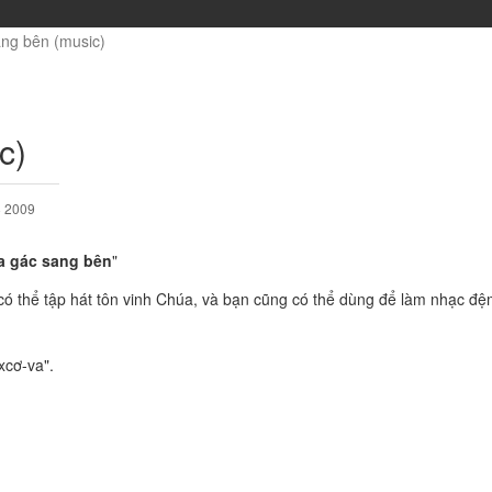
ng bên (music)
c)
8 2009
a gác sang bên
"
có thể tập hát tôn vinh Chúa, và bạn cũng có thể dùng để làm nhạc đệ
xcơ-va".